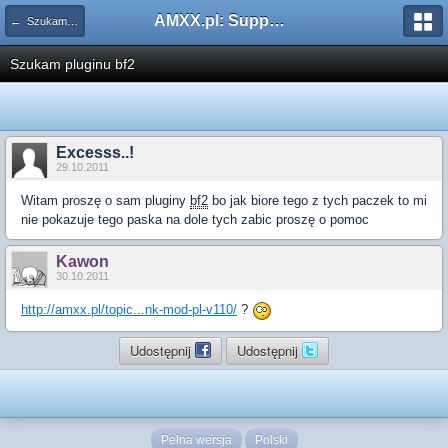
AMXX.pl: Support AMX Mod X i SourceMod
← Szukam pluginu
Szukam pluginu bf2
Excesss..!
29.10.2011
Witam proszę o sam pluginy
bf2
bo jak biore tego z tych paczek to mi
nie pokazuje tego paska na dole tych zabic proszę o pomoc
Kawon
30.10.2011
http://amxx.pl/topic...nk-mod-pl-v110/
?
Udostępnij
Udostępnij
Pełna wersja
Polski