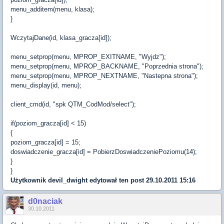
menu_additem(menu, klasa);
}
WczytajDane(id, klasa_gracza[id]);
menu_setprop(menu, MPROP_EXITNAME, "Wyjdz");
menu_setprop(menu, MPROP_BACKNAME, "Poprzednia strona");
menu_setprop(menu, MPROP_NEXTNAME, "Nastepna strona");
menu_display(id, menu);
client_cmd(id, "spk QTM_CodMod/select");
if(poziom_gracza[id] < 15)
{
poziom_gracza[id] = 15;
doswiadczenie_gracza[id] = PobierzDoswiadczeniePoziomu(14);
}
}
Użytkownik
devil_dwight
edytował ten post 29.10.2011 15:16
d0naciak
30.10.2011