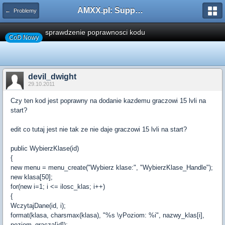
AMXX.pl: Support AMX Mod X i SourceMod
← Problemy
sprawdzenie poprawnosci kodu
CoD Nowy
devil_dwight
29.10.2011
Czy ten kod jest poprawny na dodanie kazdemu graczowi 15 lvli na
start?
edit co tutaj jest nie tak ze nie daje graczowi 15 lvli na start?
public WybierzKlase(id)
{
new menu = menu_create("Wybierz klase:", "WybierzKlase_Handle");
new klasa[50];
for(new i=1; i <= ilosc_klas; i++)
{
WczytajDane(id, i);
format(klasa, charsmax(klasa), "%s \yPoziom: %i", nazwy_klas[i],
poziom_gracza[id]);