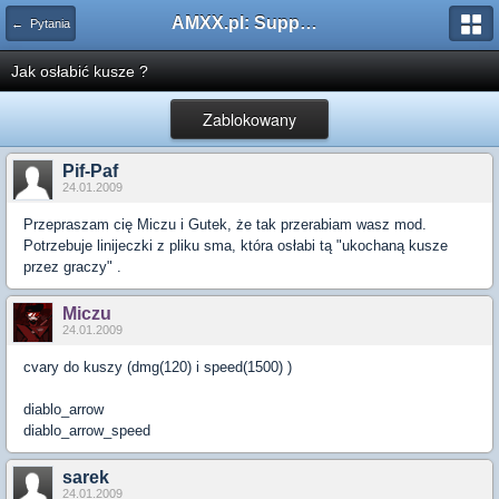
AMXX.pl: Support AMX Mod X i SourceMod
← Pytania
Jak osłabić kusze ?
Zablokowany
Pif-Paf
24.01.2009
Przepraszam cię Miczu i Gutek, że tak przerabiam wasz mod.
Potrzebuje linijeczki z pliku sma, która osłabi tą "ukochaną kusze
przez graczy" .
Miczu
24.01.2009
cvary do kuszy (dmg(120) i speed(1500) )
diablo_arrow
diablo_arrow_speed
sarek
24.01.2009