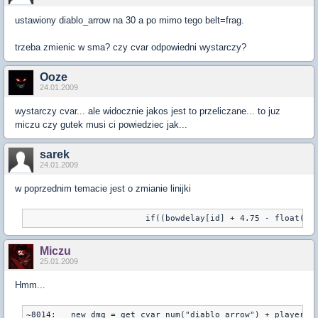
ustawiony diablo_arrow na 30 a po mimo tego belt=frag.
trzeba zmienic w sma? czy cvar odpowiedni wystarczy?
Ooze
24.01.2009
wystarczy cvar... ale widocznie jakos jest to przeliczane... to juz
miczu czy gutek musi ci powiedziec jak...
sarek
24.01.2009
w poprzednim temacie jest o zmianie linijki
			if((bowdelay[id] + 4.75 - float(
Miczu
25.01.2009
Hmm...
~8014:   new dmg = get_cvar_num("diablo_arrow") + player_i