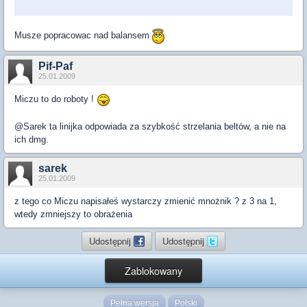
Musze popracowac nad balansem
Pif-Paf
25.01.2009
Miczu to do roboty !
@Sarek ta linijka odpowiada za szybkość strzelania beltów, a nie na
ich dmg.
sarek
25.01.2009
z tego co Miczu napisałeś wystarczy zmienić mnożnik ? z 3 na 1,
wtedy zmniejszy to obrażenia
Udostępnij
Udostępnij
Zablokowany
Pełna wersja
Polski