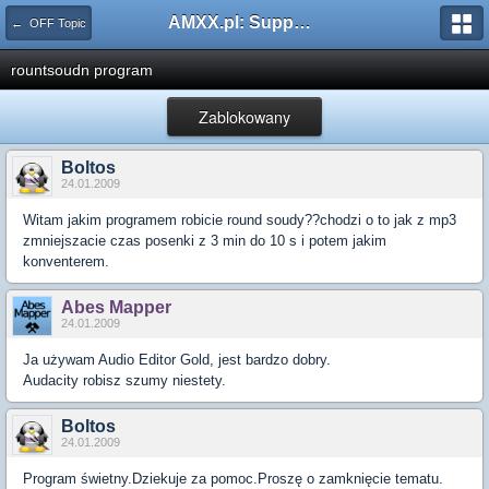
AMXX.pl: Support AMX Mod X i SourceMod
← OFF Topic
rountsoudn program
Zablokowany
Boltos
24.01.2009
Witam jakim programem robicie round soudy??chodzi o to jak z mp3
zmniejszacie czas posenki z 3 min do 10 s i potem jakim
konventerem.
Abes Mapper
24.01.2009
Ja używam Audio Editor Gold, jest bardzo dobry.
Audacity robisz szumy niestety.
Boltos
24.01.2009
Program świetny.Dziekuje za pomoc.Proszę o zamknięcie tematu.