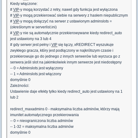
Kiedy włączone:
#
VIP
-y mogą korzystać z retry, nawet gdy funkcja jest wyłączona
#
VIP
-y mogą przekierować siebie na serwery z hasłem niepublicznym
#
VIP
-y mogą dołączyć na serwer z ustawionym adminslots =
(określonym w serverlist.ini)
#
VIP
-y nie są automatycznie przekierowywane kiedy redirect_auto
jest ustawiony na 3 lub 4
# gdy serwer jest pełny i
VIP
się łączy, xREDIRECT wyszukuje
zwykłego gracza, który jest podłączony w najkrótszym czasie i
przekierowuje go do jednego z innych serwerów lub wyrzuca go z
serwera jeśli slot na jakimkolwiek innym serwerze jest niedostępny
-- 0 = Adminslots jest wyłączony
-- 1 = Adminslots jest włączony
domyślnie 0
Zależności:
Ustawienie daje efekty tylko kiedy redirect_auto jest ustawiony na 1
lub 2
redirect_maxadmins 0 - maksymalna liczba adminów, którzy mają
imunitet automatycznego przekierowania
-- 0 = nieograniczona liczba adminów
-- 1-32 = maksymalna liczba adminów
domyślnie 0