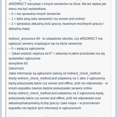
xREDIRECT odczytuje z innych serwerów na liście. Ma też wpływ jak
menu ma być wyświetlane.
-- 0 = nie sprawdza innych serwerów
-- 1 = tylko ping (aby sprawdzić czy serwer jest online)
-- 2 = sprawdza aktualną ilość graczy, maximum możliwych graczy i
aktualną mapę
redirect_announce 60 - to ustawienie określa, czy xREDIRECT ma
ogłaszać serwery znajdujące się na liście serwerów
-- 0 = wyłącza ogłoszenie
-- "jakaś wartość większa od 0" = sekundy w jakim przedziale ma się
wyświetlać ogłoszenie
domyślnie 60
Zależności
Jakie informacje są ogłoszane zależą od redirect_check_method
Kiedy redirect_check_method jest ustawiony na 1 albo 2 ogłoszenia
będą pokazywały także czy serwer jest offline, jeśli nie odpowiada – w
innym wypadku zawsze będzie pokazywało serwery online
Kiedy redirect_check_method jest ustawiony na 2 ogłoszenia będą
pokazywały także czy serwer jest offline, jeśli nie odpowiada oraz
aktualną/maksymalną liczbę graczy i jaka mapa – w przeciwnym
wypadku nie będzie tych informacji w ogłoszeniach