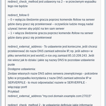
redirect_check_method jest ustawony na 2 – w przeciwnym wypadku
tego nie będzie
redirect_follow 0
-- 0 = wyłącza śledzenie gracza poprzez komende /follow na serwer
gdzie dany gracz się przekierował – oczywiście ludzie mogą nadal
używać /server aby pójść na ten sam serwer
-- 1 = włącza śledzenie gracza poprzez komende /follow na serwer
gdzie dany gracz się przekierował
redirect_external_address - To ustawienie jest konieczne, jeśli chcesz
przekierować do nazw DNS zamiast adresów IP, np. jeśli adres= w
pliku serverlist.ini jest world1.n-ice.org zamiast 85.10.209.243. Jeśli
nie wiesz jak to działa i jakie są nazwy DNS to pozostaw ustawienie
puste
Dostępne ustawienia:
Zestaw własnych nazw DNS adres serwera zewnętrznego - potrzebne
tylko w przypadku korzystania z nazw DNS zamiast adresów IP w
SERVERFILE - to musi odpowiadać nazwie w SERVERFILE -
włączając port!
Przykład:
redirect_external_address "my.cool.domain.example.com:27015"
redirect_check_method 2 - te ustawienie definiuje jakie informacje