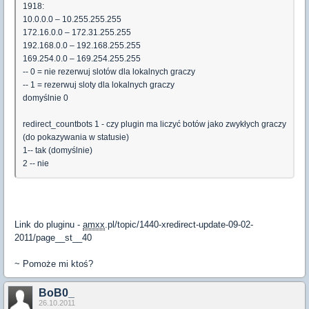
1918:
10.0.0.0 – 10.255.255.255
172.16.0.0 – 172.31.255.255
192.168.0.0 – 192.168.255.255
169.254.0.0 – 169.254.255.255
-- 0 = nie rezerwuj slotów dla lokalnych graczy
-- 1 = rezerwuj sloty dla lokalnych graczy
domyślnie 0
redirect_countbots 1 - czy plugin ma liczyć botów jako zwykłych graczy
(do pokazywania w statusie)
1-- tak (domyślnie)
2 -- nie
Link do pluginu -
amxx
.pl/topic/1440-xredirect-update-09-02-
2011/page__st__40
~ Pomoże mi ktoś?
BoB0_
26.10.2011