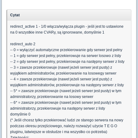
Cytat
redirect_active 1 - 1/0 włącza/wyłącza plugin - jeśli jest to ustawione
na 0 wszystkie inne CVARy, są ignorowane, domyślnie 1
redirect_auto 2
-- 0 = wyłączyć automatyczne przekierowanie gdy serwer jest pełny
-- 1 = gdy serwer jest pełny, przekierowuje na serwer losowo z listy
-- 2 = gdy serwer jest pełny, przekierowuje na następny serwer z listy
-- 3 = zawsze przekierowuje (nawet jeżeli serwer jest pusty) z
wyjątkiem administratorów, przekierowanie na losowegy serwer
-- 4 = zawsze przekierowuje (nawet jeżeli serwer jest pusty) z
wyjątkiem administratorów, przekierowuje na następny serwer z listy
-- 5* = zawsze przekierowuje (nawet jeżeli serwer jest pusty) w tym
administratorzy, przekierowanie na losowy serwer
-- 6* = zawsze przekierowuje (nawet jeżeli serwer jest pusty) w tym
administratorzy, przekierowuje na następny serwer z listy
domyślnie 0
(* Jeśli chcesz tylko przekierować ludzi ze starego serwera na nowy
podczas okresu przejściowego, należy rozważyć użycie T E G O
pluginu, łatwiejsze w obsłudze i ma wszystko co potrzeba)
Zależności: