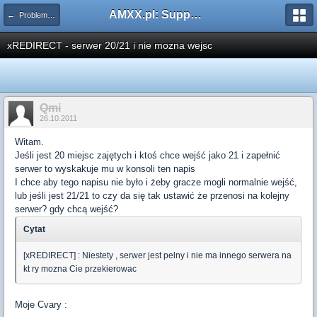
AMXX.pl: Support AMX Mod X i SourceMod
← Problemy z pluginami
xREDIRECT - serwer 20/21 i nie mozna wejsc
Qmi
26.10.2011
Witam.
Jeśli jest 20 miejsc zajętych i ktoś chce wejść jako 21 i zapełnić
serwer to wyskakuje mu w konsoli ten napis
I chce aby tego napisu nie było i żeby gracze mogli normalnie wejść,
lub jeśli jest 21/21 to czy da się tak ustawić że przenosi na kolejny
serwer? gdy chcą wejść?
Cytat
[xREDIRECT] : Niestety , serwer jest pelny i nie ma innego serwera na
kt ry mozna Cie przekierowac
Moje Cvary :