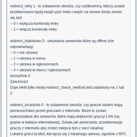
redirect_retry 1 - to ustawienie określa, czy użytkownicy, którzy zostali
przekierowani będą mogli użyć /retry i wejść na serwer kiedy zwolni
się slot
-- 0 = wyłącza komendę /retry
-- 1 = włącza komendę /retry
redirect_hidedown 0 - ukrywanie serwerów które są offline (nie
odpowiadają):
-- 0 = nie ukrywa
-- 1 = ukrywa w menu
-- 2 = ukrywa w ogłoszeniach
-- 3 = ukrywa w menu i ogłoszeniach
domyślnie 0
Zależności
Daje efekt tylko kiedy redirect_check_method jest ustawiony na 1 lub
2
redirect_localslots 0 - to ustawienie określa, czy gracze lokalni mają
pierwszeństwo przed graczami z internetu. Może to zostać
wykorzystane dla serwerów, które mają większość graczy LAN (np.
granie w kafejce internetowej). Działa jak adminslots, przekierowuje
graczy z internetu aby zrobić miejsce tym z sieci lokalnej
Lokalny gracz to ktoś, kto łączy się z lokalnego adresu, zgodnie z RFC