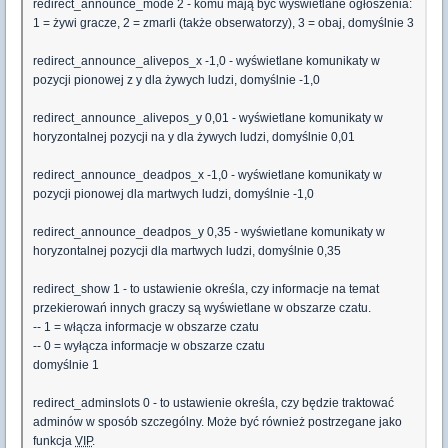
redirect_announce_mode 2 - komu mają być wyświetlane ogłoszenia:
1 = żywi gracze, 2 = zmarli (także obserwatorzy), 3 = obaj, domyślnie 3
redirect_announce_alivepos_x -1,0 - wyświetlane komunikaty w
pozycji pionowej z y dla żywych ludzi, domyślnie -1,0
redirect_announce_alivepos_y 0,01 - wyświetlane komunikaty w
horyzontalnej pozycji na y dla żywych ludzi, domyślnie 0,01
redirect_announce_deadpos_x -1,0 - wyświetlane komunikaty w
pozycji pionowej dla martwych ludzi, domyślnie -1,0
redirect_announce_deadpos_y 0,35 - wyświetlane komunikaty w
horyzontalnej pozycji dla martwych ludzi, domyślnie 0,35
redirect_show 1 - to ustawienie określa, czy informacje na temat
przekierowań innych graczy są wyświetlane w obszarze czatu.
-- 1 = włącza informacje w obszarze czatu
-- 0 = wyłącza informacje w obszarze czatu
domyślnie 1
redirect_adminslots 0 - to ustawienie określa, czy będzie traktować
adminów w sposób szczególny. Może być również postrzegane jako
funkcja
VIP
.