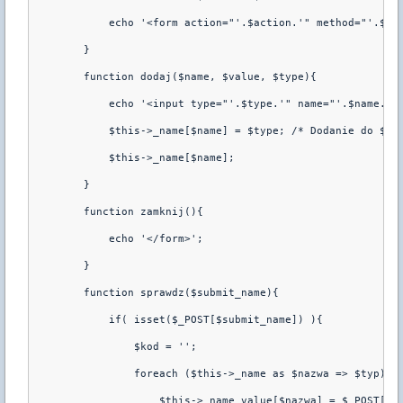
            echo '<form action="'.$action.'" method="'.$me
        }
        function dodaj($name, $value, $type){
            echo '<input type="'.$type.'" name="'.$name.'"
            $this->_name[$name] = $type; /* Dodanie do $th
            $this->_name[$name];
        }
        function zamknij(){
            echo '</form>';
        }
        function sprawdz($submit_name){
            if( isset($_POST[$submit_name]) ){
                $kod = '';
                foreach ($this->_name as $nazwa => $typ){
                    $this->_name_value[$nazwa] = $_POST[$n