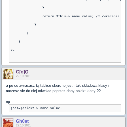
                }
                return $this->_name_value; /* Zwracanie ta
            }
        }
    }
?>
G[o]Q
22.10.2011
a po co zwracasz tą tablice skoro to jest i tak skladowa klasy i
mozesz sie do niej odwolac poprzez dany obiekt klasy ??
np
$cos=$obiekt->_name_value;
Gh0st
22.10.2011