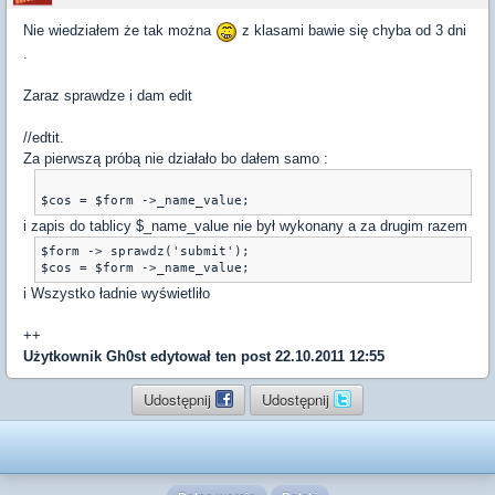
Nie wiedziałem że tak można
z klasami bawie się chyba od 3 dni
.
Zaraz sprawdze i dam edit
//edtit.
Za pierwszą próbą nie działało bo dałem samo :
i zapis do tablicy $_name_value nie był wykonany a za drugim razem
$form -> sprawdz('submit');

i Wszystko ładnie wyświetliło
++
Użytkownik
Gh0st
edytował ten post 22.10.2011 12:55
Udostępnij
Udostępnij