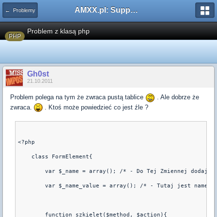
AMXX.pl: Support AMX Mod X i SourceMod
← Problemy
Problem z klasą php
PHP
Gh0st
21.10.2011
Problem polega na tym że zwraca pustą tablice
. Ale dobrze że
zwraca.
. Ktoś może powiedzieć co jest źle ?
<?php
    class FormElement{
        var $_name = array(); /* - Do Tej Zmiennej dodaje 
        var $_name_value = array(); /* - Tutaj jest name =
        function szkielet($method, $action){