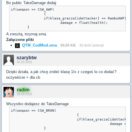
Bo public TakeDamage dodaj:
if(weapon == CSW_AWP)

		{

		if(klasa_gracza[idattacker] == RamboAWP)

			damage = float(health);

A zresztą, trzymaj sma.
Załączone pliki
QTM_CodMod.sma
50,05 KB
30 Ilość pobrań
szarybtw
16.10.2011
Dzięki działa, a jak chcę zrobić klasę 1/x z czegoś to co dodać?
oczywiście + dla cb
radim
16.10.2011
Wszystko dodajesz do TakeDamage
if(weapon == CSW_BRON)

				{

				if(klasa_gracza[idattacker] == KLASA && random_num(1,3) == 1)

						damage = float(health);

		}