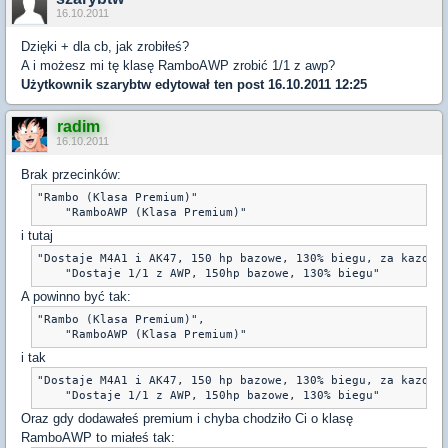
16.10.2011
Dzięki + dla cb, jak zrobiłeś?
A i możesz mi tę klasę RamboAWP zrobić 1/1 z awp?
Użytkownik
szarybtw
edytował ten post 16.10.2011 12:25
radim
16.10.2011
Brak przecinków:
"Rambo (Klasa Premium)"

i tutaj
"Dostaje M4A1 i AK47, 150 hp bazowe, 130% biegu, za kazde z
A powinno być tak:
"Rambo (Klasa Premium)",

i tak
"Dostaje M4A1 i AK47, 150 hp bazowe, 130% biegu, za kazde z
Oraz gdy dodawałeś premium i chyba chodziło Ci o klasę
RamboAWP to miałeś tak: