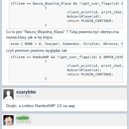
if(item == Nasza_Wspolna_Klasa && !(get_user_flags(id) & AD
		 {

			    client_print(id, print_chat, "
			    WybierzKlase(id);

			    return PLUGIN_CONTINUE;

Co to jest "Nasza_Wspolna_Klasa" ? Tutaj powinna być identyczna
nazwa klasy jak w tej linijce:
czyli premium powinno wyglądać tak:
if(item == RamboAWP && !(get_user_flags(id) & ADMIN_LEVEL_H
		 {

			    client_print(id, print_chat, "
			    WybierzKlase(id);

			    return PLUGIN_CONTINUE;

szarybtw
16.10.2011
Dzięki, a zrobisz RamboAWP 1/1 na awp
radim
16.10.2011