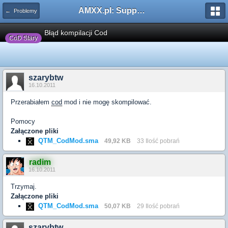
AMXX.pl: Support AMX Mod X i SourceMod
← Problemy
Błąd kompilacji Cod
CoD Stary
szarybtw
16.10.2011
Przerabiałem
cod
mod i nie mogę skompilować.
Pomocy
Załączone pliki
QTM_CodMod.sma
49,92 KB
33 Ilość pobrań
radim
16.10.2011
Trzymaj.
Załączone pliki
QTM_CodMod.sma
50,07 KB
29 Ilość pobrań
szarybtw