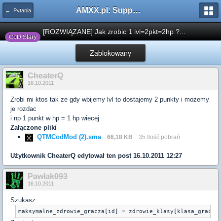
AMXX.pl: Support AMX Mod X i SourceMod
← Pytania
[ROZWIĄZANE] Jak zrobic 1 lvl=2pkt=2hp ?...
CoD Stary
Zablokowany
CheaterQ
16.10.2011
Zrobi mi ktos tak ze gdy wbijemy lvl to dostajemy 2 punkty i mozemy
je rozdac
i np 1 punkt w hp = 1 hp wiecej
Załączone pliki
QTMCodMod (2).sma
66,18 KB
35 Ilość pobrań
Użytkownik
CheaterQ
edytował ten post 16.10.2011 12:27
Pawlak093
16.10.2011
Szukasz:
maksymalne_zdrowie_gracza[id] = zdrowie_klasy[klasa_gracza