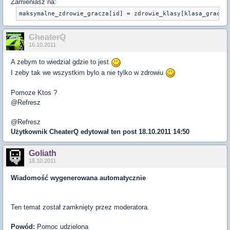
Zamieniasz na:
maksymalne_zdrowie_gracza[id] = zdrowie_klasy[klasa_gracza
CheaterQ
16.10.2011
A zebym to wiedzial gdzie to jest
I zeby tak we wszystkim bylo a nie tylko w zdrowiu
Pomoze Ktos ?
@Refresz
@Refresz
Użytkownik
CheaterQ
edytował ten post 18.10.2011 14:50
Goliath
18.10.2011
Wiadomość wygenerowana automatycznie
Ten temat został zamknięty przez moderatora.
Powód:
Pomoc udzielona