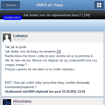
AMXX.pl: Support AMX Mod X i SourceMod
← Dyskusje/Pomysły/Pytania
Jak dodac moc do odpowiedniej klasy? [ ZM]
Zombie Mod
Lukaszz
15.10.2011
Tak jak w tytule.
Jak dodac moc do klasy na serwerze
ZM
.
Kazda klasa ma moce i zeby je uzyc wciska sie je za pomocą G.
Ale nic tam nie ma. Musze cos dopisac do zp_zclasses40.sma czy
czegos innego ?
Proszę o pomoc bo nie wiem co tu zrobić niestety;/
EDIT. Oraz jak zrobić żeby wszystkie klasy zombie dostawały
knocbomb/jumpbomb ?
Użytkownik
luki1004
edytował ten post 15.10.2011 13:10
Hiroshima
15.10.2011