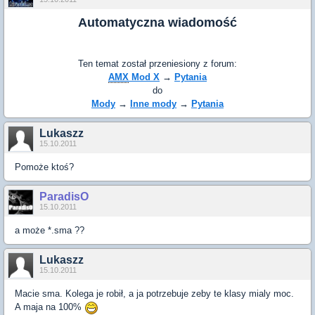
Automatyczna wiadomość
Ten temat został przeniesiony z forum:
AMX
Mod X
→
Pytania
do
Mody
→
Inne mody
→
Pytania
Lukaszz
15.10.2011
Pomoże ktoś?
ParadisO
15.10.2011
a może *.sma ??
Lukaszz
15.10.2011
Macie sma. Kolega je robił, a ja potrzebuje zeby te klasy mialy moc.
A maja na 100%