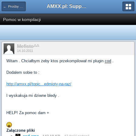
AMXX.pl: Support AMX Mod X i SourceMod
← Prośby o kompilacje pluginów / Problemy z kompilacją
Pomoc w kompilacji
Mefisto^^
14.10.2011
Witam . Chciałbym żeby ktos przekompilował mi plugin
cod
.
Dodalem sobie to :
http://amxx.pl/topic...edmioty-na-raz/
I wyskakuja mi dziwne bledy .
HELP! Za pomoc dam +
Załączone pliki