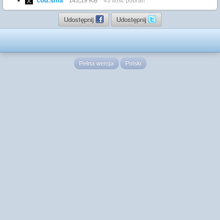
cod.sma
143,19 KB
43 Ilość pobrań
Udostępnij
Udostępnij
Pełna wersja
Polski