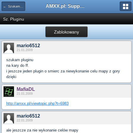
AMXX.pl: Support AMX Mod X i SourceMod
← Szukam pluginu
Sz. Pluginu
Zablokowany
mario6512
21.01.2009
szukam pluginu
na kary do ff.
i jeszcze jeden plugin o smierc za niewykonanie celu mapy z gory
dzięki
MafiaDL
21.01.2009
http://amxx.pl/viewtopic.php?t=6983
mario6512
22.01.2009
ale jeszcze za nie wykonanie celów mapy