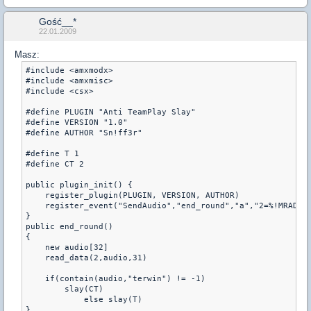
Gość__*
22.01.2009
Masz:
#include <amxmodx>

#include <amxmisc>

#include <csx>

#define PLUGIN "Anti TeamPlay Slay"

#define VERSION "1.0"

#define AUTHOR "Sn!ff3r"

#define T 1

#define CT 2

public plugin_init() {

    register_plugin(PLUGIN, VERSION, AUTHOR)

    register_event("SendAudio","end_round","a","2=%!MRAD_te
}

public end_round()

{

    new audio[32]

    read_data(2,audio,31)

    if(contain(audio,"terwin") != -1)

        slay(CT)

            else slay(T)

}
