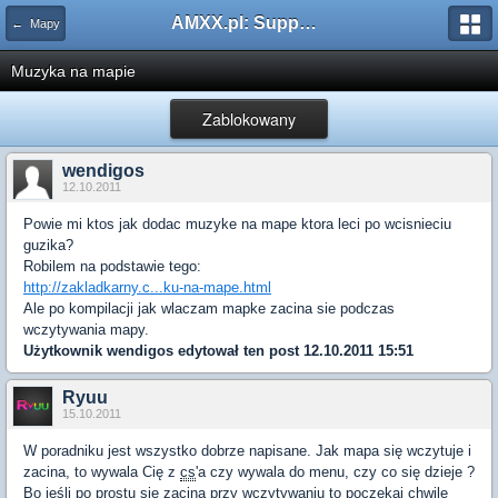
AMXX.pl: Support AMX Mod X i SourceMod
← Mapy
Muzyka na mapie
Zablokowany
wendigos
12.10.2011
Powie mi ktos jak dodac muzyke na mape ktora leci po wcisnieciu
guzika?
Robilem na podstawie tego:
http://zakladkarny.c...ku-na-mape.html
Ale po kompilacji jak wlaczam mapke zacina sie podczas
wczytywania mapy.
Użytkownik
wendigos
edytował ten post 12.10.2011 15:51
Ryuu
15.10.2011
W poradniku jest wszystko dobrze napisane. Jak mapa się wczytuje i
zacina, to wywala Cię z
cs
'a czy wywala do menu, czy co się dzieje ?
Bo jeśli po prostu się zacina przy wczytywaniu to poczekaj chwilę