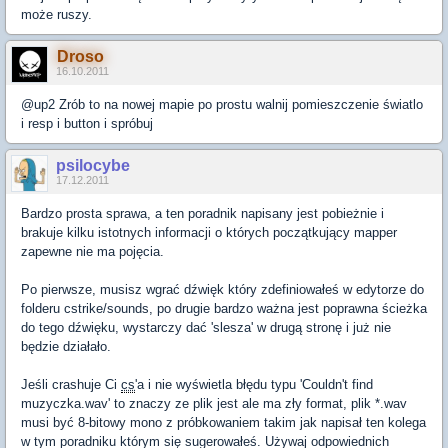
może ruszy.
Droso
16.10.2011
@up2 Zrób to na nowej mapie po prostu walnij pomieszczenie światlo
i resp i button i spróbuj
psilocybe
17.12.2011
Bardzo prosta sprawa, a ten poradnik napisany jest pobieżnie i
brakuje kilku istotnych informacji o których początkujący mapper
zapewne nie ma pojęcia.
Po pierwsze, musisz wgrać dźwięk który zdefiniowałeś w edytorze do
folderu cstrike/sounds, po drugie bardzo ważna jest poprawna ścieżka
do tego dźwięku, wystarczy dać 'slesza' w drugą stronę i już nie
będzie działało.
Jeśli crashuje Ci
cs
'a i nie wyświetla błędu typu 'Couldn't find
muzyczka.wav' to znaczy ze plik jest ale ma zły format, plik *.wav
musi być 8-bitowy mono z próbkowaniem takim jak napisał ten kolega
w tym poradniku którym się sugerowałeś. Używaj odpowiednich