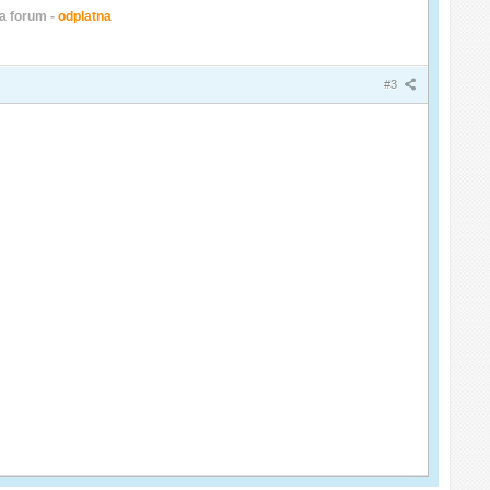
a forum -
odplatna
#3