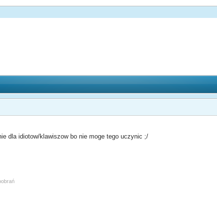
ie dla idiotow/klawiszow bo nie moge tego uczynic ;/
 pobrań