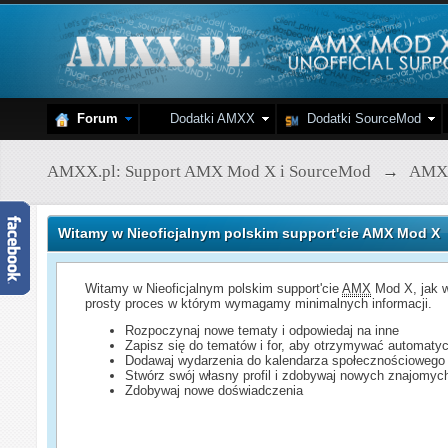
Forum
Dodatki AMXX
Dodatki SourceMod
AMXX.pl: Support AMX Mod X i SourceMod
→
AMX
Witamy w Nieoficjalnym polskim support'cie AMX Mod X
Witamy w Nieoficjalnym polskim support'cie
AMX
Mod X, jak w
prosty proces w którym wymagamy minimalnych informacji.
Rozpoczynaj nowe tematy i odpowiedaj na inne
Zapisz się do tematów i for, aby otrzymywać automatyc
Dodawaj wydarzenia do kalendarza społecznościowego
Stwórz swój własny profil i zdobywaj nowych znajomyc
Zdobywaj nowe doświadczenia