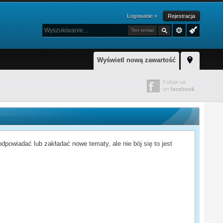
Logowanie »
Rejestracja
Ten temat
Wyświetl nową zawartość
powiadać lub zakładać nowe tematy, ale nie bój się to jest