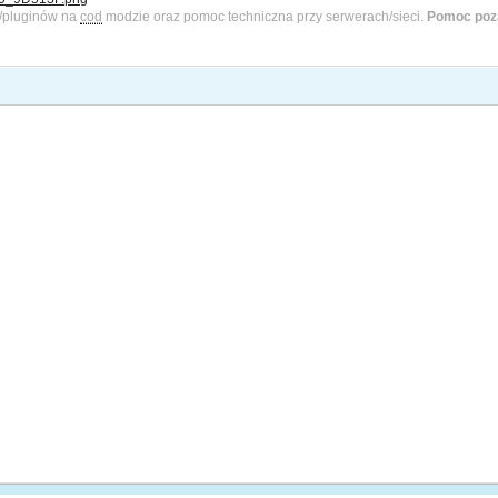
w/pluginów na
cod
modzie oraz pomoc techniczna przy serwerach/sieci.
Pomoc poz