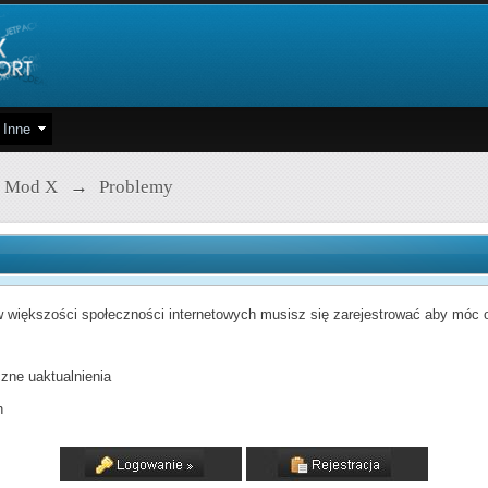
Inne
 Mod X
→
Problemy
 większości społeczności internetowych musisz się zarejestrować aby móc od
zne uaktualnienia
h