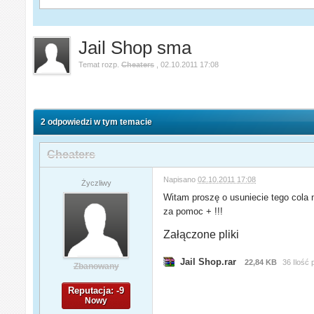
Jail Shop sma
Temat rozp.
Cheaters
,
02.10.2011 17:08
2 odpowiedzi w tym temacie
Cheaters
Napisano
02.10.2011 17:08
Życzliwy
Witam proszę o usuniecie tego cola n
za pomoc + !!!
Załączone pliki
Jail Shop.rar
22,84 KB
36 Ilość
Zbanowany
Reputacja: -9
Nowy