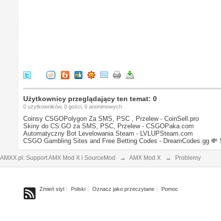
Użytkownicy przeglądający ten temat: 0
0 użytkowników, 0 gości, 0 anonimowych
Coinsy CSGOPolygon Za SMS, PSC , Przelew - CoinSell.pro
Skiny do CS:GO za SMS, PSC, Przelew - CSGOPaka.com
Automatyczny Bot Levelowania Steam - LVLUPSteam.com
CSGO Gambling Sites and Free Betting Codes - DreamCodes.gg
💸 
AMXX.pl: Support AMX Mod X i SourceMod
→
AMX Mod X
→
Problemy
Zmień styl
Polski
Oznacz jako przeczytane
Pomoc