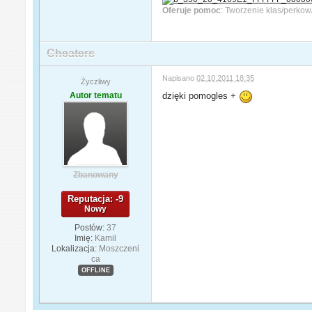
Oferuje pomoc
: Tworzenie klas/perko
Cheaters
Napisano
02.10.2011 18:35
Życzliwy
Autor tematu
dzięki pomogles +
Zbanowany
Reputacja: -9
Nowy
Postów:
37
Imię:
Kamil
Lokalizacja:
Moszczeni
ca
OFFLINE