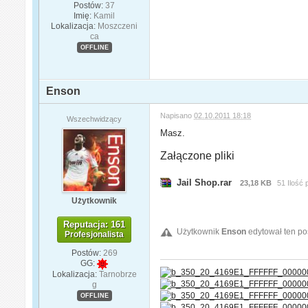
Postów:
37
Imię:
Kamil
Lokalizacja:
Moszczeni
ca
OFFLINE
Enson
Napisano
02.10.2011 18:18
Wszechwidzący
Masz.
Załączone pliki
Jail Shop.rar
23,18 KB
51 Ilość
Użytkownik
Reputacja: 161
Użytkownik
Enson
edytował ten po
Profesjonalista
Postów:
269
GG:
Lokalizacja:
Tarnobrze
g
OFFLINE