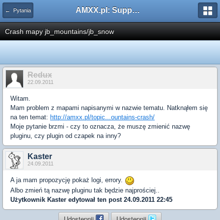
AMXX.pl: Support AMX Mod X i SourceMod
← Pytania
Crash mapy jb_mountains/jb_snow
Redux
22.09.2011
Witam.
Mam problem z mapami napisanymi w nazwie tematu. Natknąłem się
na ten temat:
http://amxx.pl/topic...ountains-crash/
Moje pytanie brzmi - czy to oznacza, że muszę zmienić nazwę
pluginu, czy plugin od czapek na inny?
Kaster
24.09.2011
A ja mam propozycję pokaż logi, errory.
Albo zmień tą nazwę pluginu tak będzie najprościej..
Użytkownik
Kaster
edytował ten post 24.09.2011 22:45
Udostępnij
Udostępnij