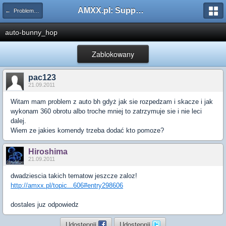
AMXX.pl: Support AMX Mod X i SourceMod
← Problemy z pluginami
auto-bunny_hop
Zablokowany
pac123
21.09.2011
Witam mam problem z auto bh gdyż jak sie rozpedzam i skacze i jak
wykonam 360 obrotu albo troche mniej to zatrzymuje sie i nie leci
dalej.
Wiem ze jakies komendy trzeba dodać kto pomoze?
Hiroshima
21.09.2011
dwadziescia takich tematow jeszcze zaloz!
http://amxx.pl/topic...606#entry298606
dostales juz odpowiedz
Udostępnij
Udostępnij