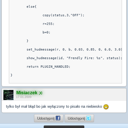
	else{

		copy(status,3,"OFF");

		r=255;

		b=0;

	}

	set_hudmessage(r, 0, b, 0.03, 0.85, 0, 6.0, 3.0);

	show_hudmessage(id, "Frendly Fire: %s", status);

	return PLUGIN_HANDLED;	

}

Misiaczek ;c
17.01.2009
tylko był mał błąd bo jak wyłączony to pisało na niebiesko
Udostępnij
Udostępnij