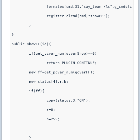
		formatex(cmd,31,"say_team /%s",g_cmds[i]);

		register_clcmd(cmd,"showFF");

	}

}

public showFF(id){

	if(get_pcvar_num(gcvarShow)==0)

		return PLUGIN_CONTINUE;

	new ff=get_pcvar_num(gcvarFF);

	new status[4],r,b;

	if(ff){

		copy(status,3,"ON");

		r=0;

		b=255;

	}
