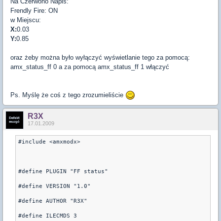
Na Czerwono Napis:
Frendly Fire: ON
w Miejscu:
X:
0.03
Y:
0.85
oraz żeby można było wyłączyć wyświetlanie tego za pomocą:
amx_status_ff 0 a za pomocą amx_status_ff 1 włączyć
Ps. Myślę że coś z tego zrozumieliście
R3X
17.01.2009
#include <amxmodx>

#define PLUGIN "FF status"

#define VERSION "1.0"

#define AUTHOR "R3X"

#define ILECMDS 3
