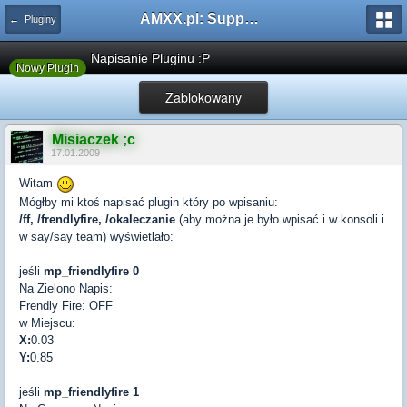
AMXX.pl: Support AMX Mod X i SourceMod
← Pluginy
Napisanie Pluginu :P
Nowy Plugin
Zablokowany
Misiaczek ;c
17.01.2009
Witam
Mógłby mi ktoś napisać plugin który po wpisaniu:
/ff, /frendlyfire, /okaleczanie
(aby można je było wpisać i w konsoli i
w say/say team) wyświetlało:
jeśli
mp_friendlyfire 0
Na Zielono Napis:
Frendly Fire: OFF
w Miejscu:
X:
0.03
Y:
0.85
jeśli
mp_friendlyfire 1