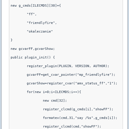
new g_cmds[ILECMDS][30]={

	"ff",

	"friendlyfire",

	"okaleczanie"

}

new gcvarFF,gcvarShow;

public plugin_init() {

	register_plugin(PLUGIN, VERSION, AUTHOR);

	gcvarFF=get_cvar_pointer("mp_friendlyfire");

	gcvarShow=register_cvar("amx_status_ff","1");

	for(new i=0;i<ILECMDS;i++){	

		new cmd[32];

		register_clcmd(g_cmds[i],"showFF");

		formatex(cmd,31,"say /%s",g_cmds[i]);

		register_clcmd(cmd,"showFF");
