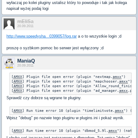
wyłaczaj po kolei pluginy ustalisz który to powoduje i tak jak kolega
napisał wyżej podaj logi
mEliSa
20.09.2011
http://www.speedysha...0399057/log.rar
a o to wszystkie login ;d
proszę o syzbkom pomoc bo serwer jest wyłączony ;d
ManiaQ
20.09.2011
[
AMXX
] Plugin file open error (plugin "nextmap.
amxx
")

[
AMXX
] Plugin file open error (plugin "mapchooser.
amxx
")

[
AMXX
] Plugin file open error (plugin "Allow_round_finish")
[
AMXX
] Plugin file open error (plugin "ad_manager.
amxx
.pl"
Sprawdź czy dobrze są wgrane te pluginy.
[
AMXX
] Run time error 10 (plugin "timelimitvote.
amxx
Wpisz "debug" po nazwie tego pluginu w plugins.ini i pokaż wynik.
[
AMXX
] Run time error 10 (plugin "dbmod_5.9l.
amxx
") (nativ
I chyba coś jeszcze jest związanego z dbmodem. Też wpisz "debug"