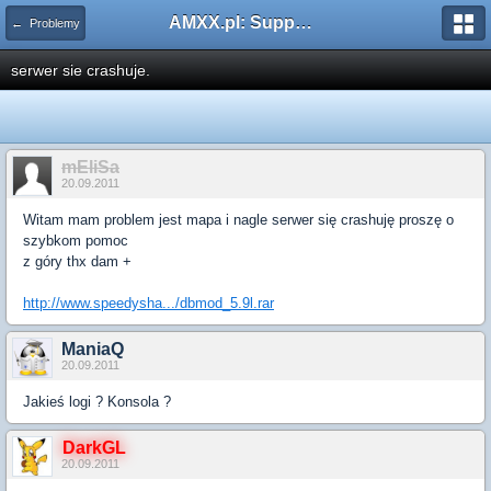
AMXX.pl: Support AMX Mod X i SourceMod
← Problemy
serwer sie crashuje.
mEliSa
20.09.2011
Witam mam problem jest mapa i nagle serwer się crashuję proszę o
szybkom pomoc
z góry thx dam +
http://www.speedysha.../dbmod_5.9l.rar
ManiaQ
20.09.2011
Jakieś logi ? Konsola ?
DarkGL
20.09.2011