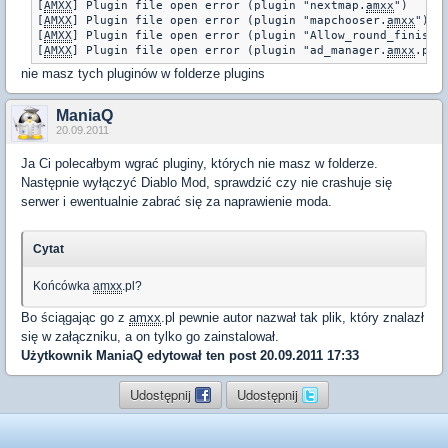
[
AMXX
] Plugin file open error (plugin "nextmap.
amxx
")

[
AMXX
] Plugin file open error (plugin "mapchooser.
amxx
")

[
AMXX
] Plugin file open error (plugin "Allow_round_finish")
[
AMXX
] Plugin file open error (plugin "ad_manager.
amxx
.pl"
nie masz tych pluginów w folderze plugins
ManiaQ
20.09.2011
Ja Ci polecałbym wgrać pluginy, których nie masz w folderze.
Następnie wyłączyć Diablo Mod, sprawdzić czy nie crashuje się
serwer i ewentualnie zabrać się za naprawienie moda.
Cytat
Końcówka
amxx
.pl?
Bo ściągając go z
amxx
.pl pewnie autor nazwał tak plik, który znalazł
się w załączniku, a on tylko go zainstalował.
Użytkownik
ManiaQ
edytował ten post 20.09.2011 17:33
Udostępnij
Udostępnij