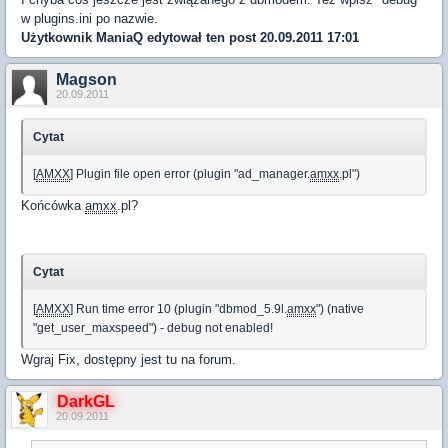
w plugins.ini po nazwie.
Użytkownik
ManiaQ
edytował ten post 20.09.2011 17:01
Magson
20.09.2011
Cytat
[
AMXX
] Plugin file open error (plugin "ad_manager.
amxx
.pl")
Końcówka
amxx
.pl?
Cytat
[
AMXX
] Run time error 10 (plugin "dbmod_5.9l.
amxx
") (native
"get_user_maxspeed") - debug not enabled!
Wgraj Fix, dostępny jest tu na forum.
DarkGL
20.09.2011