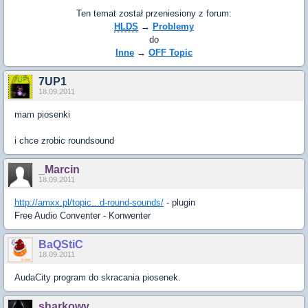
Ten temat został przeniesiony z forum:
HLDS
→
Problemy
do
Inne
→
OFF Topic
7UP1
18.09.2011
mam piosenki
i chce zrobic roundsound
_Marcin
18.09.2011
http://amxx.pl/topic...d-round-sounds/
- plugin
Free Audio Conventer - Konwenter
BaQStiC
18.09.2011
AudaCity program do skracania piosenek.
sharkowy