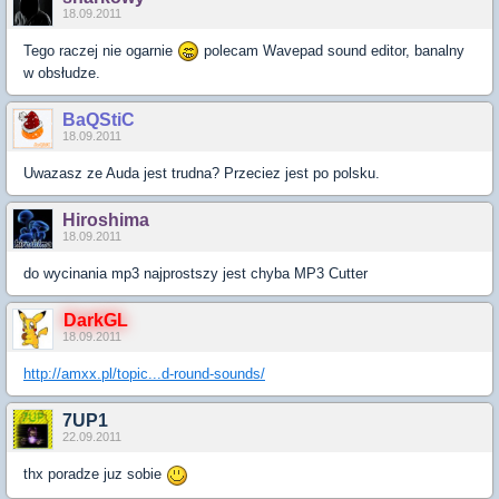
18.09.2011
Tego raczej nie ogarnie
polecam Wavepad sound editor, banalny
w obsłudze.
BaQStiC
18.09.2011
Uwazasz ze Auda jest trudna? Przeciez jest po polsku.
Hiroshima
18.09.2011
do wycinania mp3 najprostszy jest chyba MP3 Cutter
DarkGL
18.09.2011
http://amxx.pl/topic...d-round-sounds/
7UP1
22.09.2011
thx poradze juz sobie