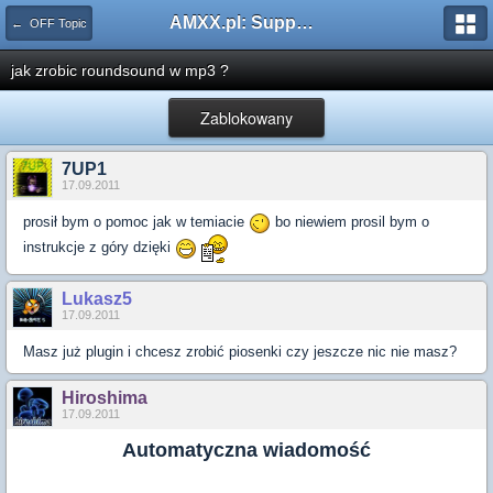
AMXX.pl: Support AMX Mod X i SourceMod
← OFF Topic
jak zrobic roundsound w mp3 ?
Zablokowany
7UP1
17.09.2011
prosił bym o pomoc jak w temiacie
bo niewiem prosil bym o
instrukcje z góry dzięki
Lukasz5
17.09.2011
Masz już plugin i chcesz zrobić piosenki czy jeszcze nic nie masz?
Hiroshima
17.09.2011
Automatyczna wiadomość