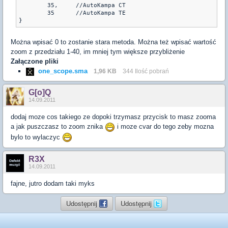
	35,	//AutoKampa CT

	35	//AutoKampa TE

}
Można wpisać 0 to zostanie stara metoda. Można też wpisać wartość
zoom z przedziału 1-40, im mniej tym większe przybliżenie
Załączone pliki
one_scope.sma
1,96 KB
344 Ilość pobrań
G[o]Q
14.09.2011
dodaj moze cos takiego ze dopoki trzymasz przycisk to masz zooma
a jak puszczasz to zoom znika
i moze cvar do tego zeby mozna
bylo to wylaczyc
R3X
14.09.2011
fajne, jutro dodam taki myks
Udostępnij
Udostępnij