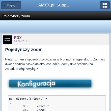
AMXX.pl: Support AMX Mod X i SourceMod
← Pluginy AMXX
Pojedynczy zoom
R3X
14.09.2011
Pojedynczy zoom
Plugin zmienia sposób przybliżania w broniach snajperskich. Zamiast
dwóch trybów blisko-daleko jest jeden (domyślnie średnio) na
zasadzie włącz/wyłącz.
new giZooms[Snipers] =

{

	35,	//Scout

	35,	//AWP
