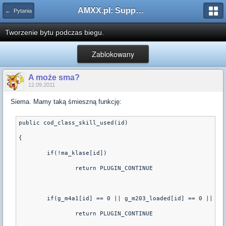
AMXX.pl: Support AMX Mod X i SourceMod
← Pytania
Tworzenie bytu podczas biegu.
Zablokowany
A może sma?
12.09.2011
Siema. Mamy taką śmieszną funkcję:
public cod_class_skill_used(id)
{
	if(!ma_klase[id])
		return PLUGIN_CONTINUE
	if(g_m4a1[id] == 0 || g_m203_loaded[id] == 0 || !(
		return PLUGIN_CONTINUE