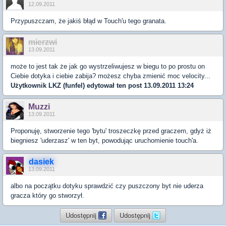
12.09.2011
Przypuszczam, że jakiś błąd w Touch'u tego granata.
mierzwi
13.09.2011
może to jest tak że jak go wystrzeliwujesz w biegu to po prostu on
Ciebie dotyka i ciebie zabija? możesz chyba zmienić moc velocity...
Użytkownik
LKZ (funfel)
edytował ten post 13.09.2011 13:24
Muzzi
13.09.2011
Proponuję, stworzenie tego 'bytu' troszeczkę przed graczem, gdyż iż
biegniesz 'uderzasz' w ten byt, powodując uruchomienie touch'a.
dasiek
13.09.2011
albo na początku dotyku sprawdzić czy puszczony byt nie uderza
gracza który go stworzył.
Udostępnij
Udostępnij