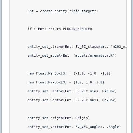
	Ent = create_entity("info_target")
	if (!Ent) return PLUGIN_HANDLED
	entity_set_string(Ent, EV_SZ_classname, "m203_nade
	entity_set_model(Ent, "models/grenade.mdl")
	new Float:MinBox[3] = {-1.0, -1.0, -1.0}
	new Float:MaxBox[3] = {1.0, 1.0, 1.0}
	entity_set_vector(Ent, EV_VEC_mins, MinBox)
	entity_set_vector(Ent, EV_VEC_maxs, MaxBox)
	entity_set_origin(Ent, Origin)
	entity_set_vector(Ent, EV_VEC_angles, vAngle)