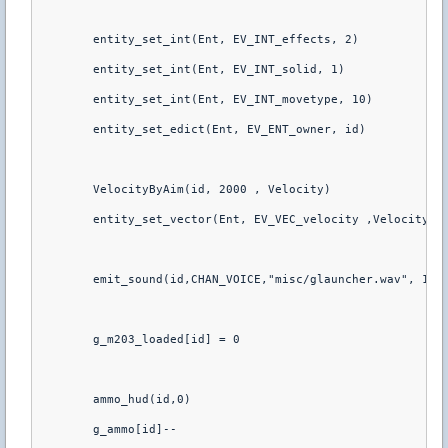
	entity_set_int(Ent, EV_INT_effects, 2)
	entity_set_int(Ent, EV_INT_solid, 1)
	entity_set_int(Ent, EV_INT_movetype, 10)
	entity_set_edict(Ent, EV_ENT_owner, id)
	VelocityByAim(id, 2000 , Velocity)
	entity_set_vector(Ent, EV_VEC_velocity ,Velocity)
	emit_sound(id,CHAN_VOICE,"misc/glauncher.wav", 1.0
	g_m203_loaded[id] = 0
	ammo_hud(id,0)
	g_ammo[id]--