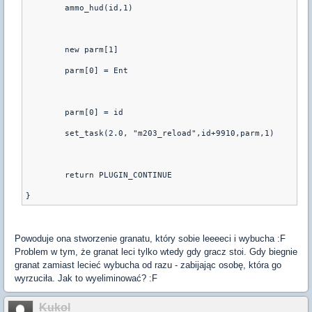
	ammo_hud(id,1)
	new parm[1]
	parm[0] = Ent
	parm[0] = id
	set_task(2.0, "m203_reload",id+9910,parm,1)
	return PLUGIN_CONTINUE
Powoduje ona stworzenie granatu, który sobie leeeeci i wybucha :F
Problem w tym, że granat leci tylko wtedy gdy gracz stoi. Gdy biegnie
granat zamiast lecieć wybucha od razu - zabijając osobę, która go
wyrzuciła. Jak to wyeliminować? :F
Kukol