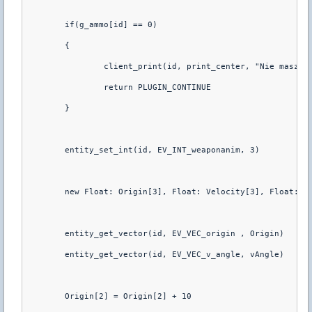
	if(g_ammo[id] == 0)
	{
		client_print(id, print_center, "Nie masz j
		return PLUGIN_CONTINUE
	}
	entity_set_int(id, EV_INT_weaponanim, 3)
	new Float: Origin[3], Float: Velocity[3], Float: v
	entity_get_vector(id, EV_VEC_origin , Origin)
	entity_get_vector(id, EV_VEC_v_angle, vAngle)
	Origin[2] = Origin[2] + 10