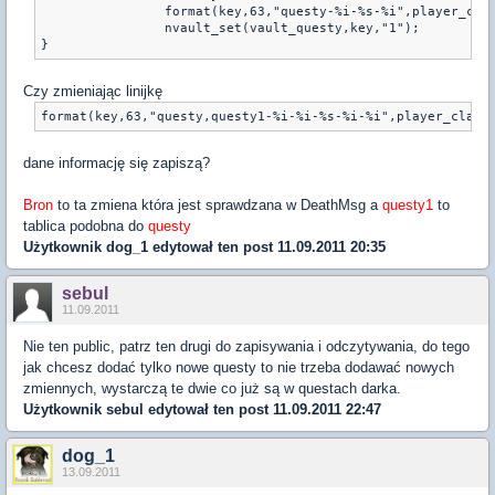
		format(key,63,"questy-%i-%s-%i",player_cla
		nvault_set(vault_questy,key,"1");
Czy zmieniając linijkę
dane informację się zapiszą?
Bron
to ta zmiena która jest sprawdzana w DeathMsg a
questy1
to
tablica podobna do
questy
Użytkownik
dog_1
edytował ten post 11.09.2011 20:35
sebul
11.09.2011
Nie ten public, patrz ten drugi do zapisywania i odczytywania, do tego
jak chcesz dodać tylko nowe questy to nie trzeba dodawać nowych
zmiennych, wystarczą te dwie co już są w questach darka.
Użytkownik
sebul
edytował ten post 11.09.2011 22:47
dog_1
13.09.2011