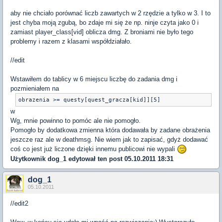
aby nie chciało porównać liczb zawartych w 2 rzędzie a tylko w 3. I to
jest chyba moją zgubą, bo zdaje mi się że np. ninje czyta jako 0 i
zamiast player_class[vid] oblicza dmg. Z broniami nie było tego
problemy i razem z klasami współdziałało.
//edit
Wstawiłem do tablicy w 6 miejscu liczbę do zadania dmg i
pozmieniałem na
w
Wg, mnie powinno to pomóc ale nie pomogło.
Pomogło by dodatkowa zmienna która dodawała by zadane obrażenia
jeszcze raz ale w deathmsg. Nie wiem jak to zapisać, gdyż dodawać
coś co jest już liczone dzięki innemu publicowi nie wypali
Użytkownik
dog_1
edytował ten post 05.10.2011 18:31
dog_1
05.10.2011
//edit2