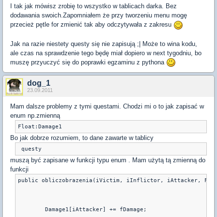
I tak jak mówisz zrobię to wszystko w tablicach darka. Bez
dodawania swoich.Zapomniałem że przy tworzeniu menu mogę
przecież pętle for zmienić tak aby odczytywała z zakresu
Jak na razie niestety questy się nie zapisują ;| Może to wina kodu,
ale czas na sprawdzenie tego będę miał dopiero w next tygodniu, bo
muszę przyuczyć się do poprawki egzaminu z pythona
dog_1
23.09.2011
Mam dalsze problemy z tymi questami. Chodzi mi o to jak zapisać w
enum np.zmienną
Bo jak dobrze rozumiem, to dane zawarte w tablicy
muszą być zapisane w funkcji typu enum . Mam użytą tą zmienną do
funkcji
public obliczobrazenia(iVictim, iInflictor, iAttacker, Flo
	Damage1[iAttacker] += fDamage;