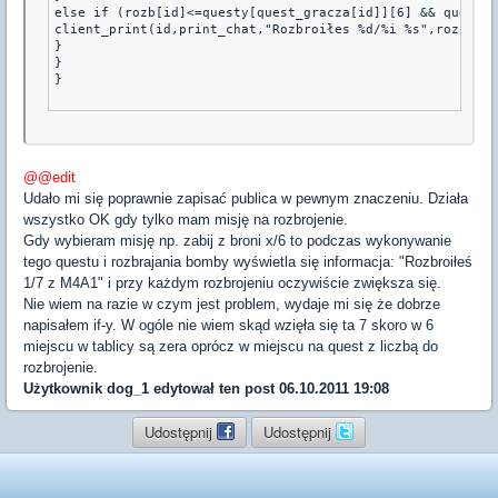
else if (rozb[id]<=questy[quest_gracza[id]][6] && questy[
client_print(id,print_chat,"Rozbroiłes %d/%i %s",rozb[id]
}
}
}
@@edit
Udało mi się poprawnie zapisać publica w pewnym znaczeniu. Działa
wszystko OK gdy tylko mam misję na rozbrojenie.
Gdy wybieram misję np. zabij z broni x/6 to podczas wykonywanie
tego questu i rozbrajania bomby wyświetla się informacja: "Rozbroiłeś
1/7 z M4A1" i przy każdym rozbrojeniu oczywiście zwiększa się.
Nie wiem na razie w czym jest problem, wydaje mi się że dobrze
napisałem if-y. W ogóle nie wiem skąd wzięła się ta 7 skoro w 6
miejscu w tablicy są zera oprócz w miejscu na quest z liczbą do
rozbrojenie.
Użytkownik
dog_1
edytował ten post 06.10.2011 19:08
Udostępnij
Udostępnij