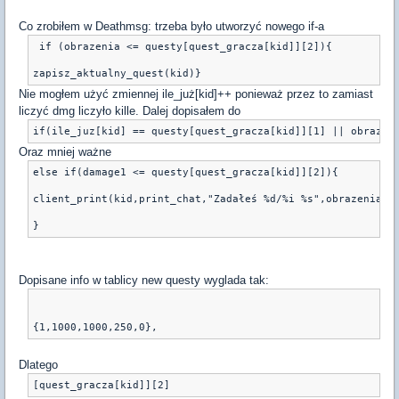
Co zrobiłem w Deathmsg: trzeba było utworzyć nowego if-a
 if (obrazenia <= questy[quest_gracza[kid]][2]){
Nie mogłem użyć zmiennej ile_już[kid]++ ponieważ przez to zamiast
liczyć dmg liczyło kille. Dalej dopisałem do
Oraz mniej ważne
else if(damage1 <= questy[quest_gracza[kid]][2]){
client_print(kid,print_chat,"Zadałeś %d/%i %s",obrazenia,q
Dopisane info w tablicy new questy wyglada tak:
Dlatego