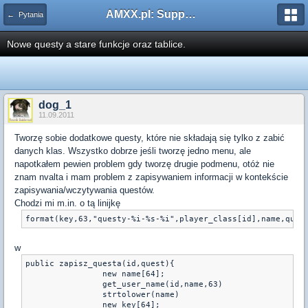
AMXX.pl: Support AMX Mod X i SourceMod
← Pytania
Nowe questy a stare funkcje oraz tablice.
dog_1
11.09.2011
Tworzę sobie dodatkowe questy, które nie składają się tylko z zabić
danych klas. Wszystko dobrze jeśli tworzę jedno menu, ale
napotkałem pewien problem gdy tworzę drugie podmenu, otóż nie
znam nvalta i mam problem z zapisywaniem informacji w kontekście
zapisywania/wczytywania questów.
Chodzi mi m.in. o tą linijkę
w
public zapisz_questa(id,quest){
		new name[64];
		get_user_name(id,name,63)
		strtolower(name)
		new key[64];