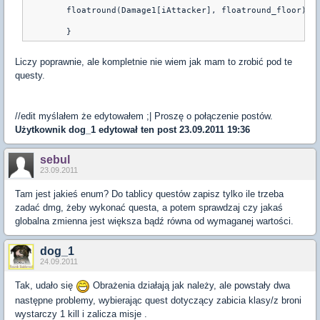
	floatround(Damage1[iAttacker], floatround_floor);
Liczy poprawnie, ale kompletnie nie wiem jak mam to zrobić pod te
questy.
//edit myślałem że edytowałem ;| Proszę o połączenie postów.
Użytkownik
dog_1
edytował ten post 23.09.2011 19:36
sebul
23.09.2011
Tam jest jakieś enum? Do tablicy questów zapisz tylko ile trzeba
zadać dmg, żeby wykonać questa, a potem sprawdzaj czy jakaś
globalna zmienna jest większa bądź równa od wymaganej wartości.
dog_1
24.09.2011
Tak, udało się
Obrażenia działają jak należy, ale powstały dwa
następne problemy, wybierając quest dotyczący zabicia klasy/z broni
wystarczy 1 kill i zalicza misje .