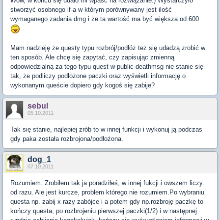
Wow, w końcu się udało mi wpaść na rozwiązanie:) Wystarczyło
stworzyć osobnego if-a w którym porównywany jest ilość
wymaganego zadania dmg i że ta wartość ma być większa od 600
Mam nadzieję że questy typu rozbrój/podłóż też się udadzą zrobić w
ten sposób. Ale chcę się zapytać, czy zapisując zmienną
odpowiedzialną za tego typu quest w public deathmsg nie stanie się
tak, że podliczy podłożone paczki oraz wyświetli informację o
wykonanym queście dopiero gdy kogoś się zabije?
sebul
05.10.2011
Tak się stanie, najlepiej zrób to w innej funkcji i wykonuj ją podczas
gdy paka została rozbrojona/podłożona.
dog_1
07.10.2011
Rozumiem. Zrobiłem tak ja poradziłeś, w innej fukcji i owszem liczy
od razu. Ale jest kurcze, problem którego nie rozumiem.Po wybraniu
questa np. zabij x razy zabójce i a potem gdy np.rozbroję paczkę to
kończy questa; po rozbrojeniu pierwszej paczki(1/2) i w następnej