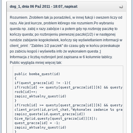
dog_1, dnia 06 Paź 2011 - 18:07, napisał:
Rozumiem. Zrobiłem tak ja poradziłeś, w innej fukcji i owszem liczy od
razu. Ale jest kurcze, problem którego nie rozumiem.Po wybraniu
questa np. zabij x razy zabójce i a potem gdy np.rozbroję paczkę to
kończy questa; po rozbrojeniu pierwszej paczki(1/2) i w następnej
rundzie zabijanie kogokolwiek, kończy się wyświetlaniem informacji w
client_print : "Zabiles 1/2 paczek" do czasu gdy w końcu przeskakuje
po zabiciu kogoś i wyświetla info że wykonałem questa ;|
Informacja z liczbą rozbrojeń jest zapisana w 6 kolumnie tablicy.
Public wygląda mniej więcej tak:
public bomba_quest(id)
{
if(quest_gracza[id] != -1){
if(rozb[id] <= questy[quest_gracza[id]][6] && questy[ques
rozb[id]++;
zapisz_aktualny_quest(id)
}
if(rozb[id] >= questy[quest_gracza[id]][6] && questy[ques
client_print(id,print_chat,"Wykonales zadanie %s gratulac
zapisz_questa(id,quest_gracza[id])
Give_Xp(id,questy[quest_gracza[id]][3]);
quest_gracza[id] = -1;
zapisz_aktualny_quest(id)
}