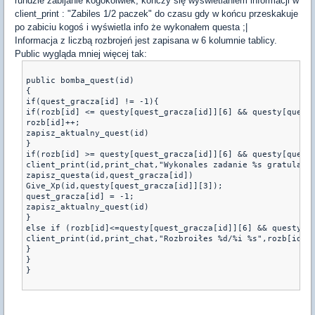
rundzie zabijanie kogokolwiek, kończy się wyświetlaniem informacji w
client_print : "Zabiles 1/2 paczek" do czasu gdy w końcu przeskakuje
po zabiciu kogoś i wyświetla info że wykonałem questa ;|
Informacja z liczbą rozbrojeń jest zapisana w 6 kolumnie tablicy.
Public wygląda mniej więcej tak:
public bomba_quest(id)
{
if(quest_gracza[id] != -1){
if(rozb[id] <= questy[quest_gracza[id]][6] && questy[quest
rozb[id]++;
zapisz_aktualny_quest(id)
}
if(rozb[id] >= questy[quest_gracza[id]][6] && questy[quest
client_print(id,print_chat,"Wykonales zadanie %s gratulacj
zapisz_questa(id,quest_gracza[id])
Give_Xp(id,questy[quest_gracza[id]][3]);
quest_gracza[id] = -1;
zapisz_aktualny_quest(id)
}
else if (rozb[id]<=questy[quest_gracza[id]][6] && questy[q
client_print(id,print_chat,"Rozbroiłes %d/%i %s",rozb[id],
}
}
}