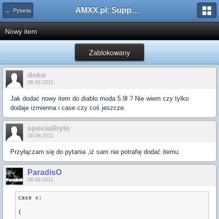
AMXX.pl: Support AMX Mod X i SourceMod
← Pytania
Nowy item
Zablokowany
deko
08.09.2011
Jak dodać nowy item do diablo moda 5.9l ? Nie wiem czy tylko
dodaje izmienna i case czy coś jeszcze.
specialbyte
08.09.2011
Przyłączam się do pytania ,iż sam nie potrafię dodać itemu.
ParadisO
08.09.2011
case x:
{