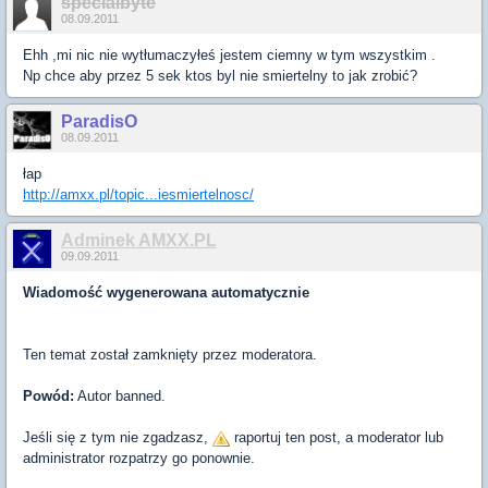
specialbyte
08.09.2011
Ehh ,mi nic nie wytłumaczyłeś jestem ciemny w tym wszystkim .
Np chce aby przez 5 sek ktos byl nie smiertelny to jak zrobić?
ParadisO
08.09.2011
łap
http://amxx.pl/topic...iesmiertelnosc/
Adminek AMXX.PL
09.09.2011
Wiadomość wygenerowana automatycznie
Ten temat został zamknięty przez moderatora.
Powód:
Autor banned.
Jeśli się z tym nie zgadzasz,
raportuj ten post, a moderator lub
administrator rozpatrzy go ponownie.