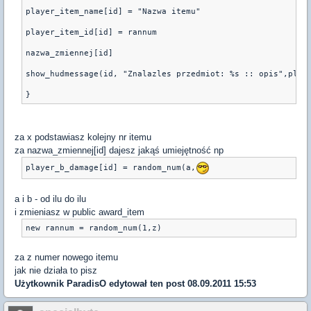
player_item_name[id] = "Nazwa itemu"
player_item_id[id] = rannum
nazwa_zmiennej[id]
show_hudmessage(id, "Znalazles przedmiot: %s :: opis",play
za x podstawiasz kolejny nr itemu
za nazwa_zmiennej[id] dajesz jakąś umiejętność np
player_b_damage[id] = random_num(a,
a i b - od ilu do ilu
i zmieniasz w public award_item
za z numer nowego itemu
jak nie działa to pisz
Użytkownik
ParadisO
edytował ten post 08.09.2011 15:53