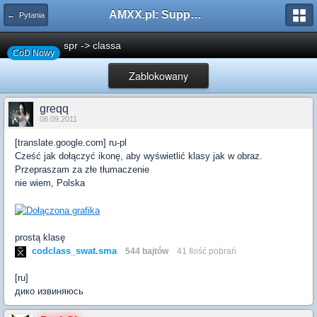
AMXX.pl: Support AMX Mod X i SourceMod
← Pytania
spr -> classa
CoD Nowy
Zablokowany
greqq
08.09.2011
[translate.google.com] ru-pl
Cześć jak dołączyć ikonę, aby wyświetlić klasy jak w obraz.
Przepraszam za złe tłumaczenie
nie wiem, Polska
prostą klasę
codclass_swat.sma
544 bajtów
41 Ilość pobrań
[ru]
дико извиняюсь