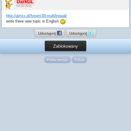
DarkGL
08.09.2011
http://amxx.pl/forum/39-multilingual/
write there new topic in English
Udostępnij
Udostępnij
Zablokowany
Pełna wersja
Polski