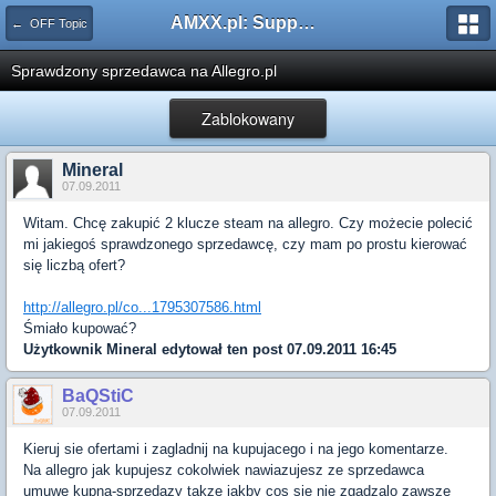
AMXX.pl: Support AMX Mod X i SourceMod
← OFF Topic
Sprawdzony sprzedawca na Allegro.pl
Zablokowany
Mineral
07.09.2011
Witam. Chcę zakupić 2 klucze steam na allegro. Czy możecie polecić
mi jakiegoś sprawdzonego sprzedawcę, czy mam po prostu kierować
się liczbą ofert?
http://allegro.pl/co...1795307586.html
Śmiało kupować?
Użytkownik
Mineral
edytował ten post 07.09.2011 16:45
BaQStiC
07.09.2011
Kieruj sie ofertami i zagladnij na kupujacego i na jego komentarze.
Na allegro jak kupujesz cokolwiek nawiazujesz ze sprzedawca
umuwe kupna-sprzedazy takze jakby cos sie nie zgadzalo zawsze