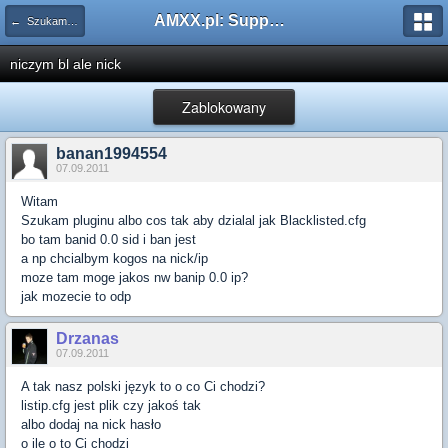
AMXX.pl: Support AMX Mod X i SourceMod
← Szukam pluginu
niczym bl ale nick
Zablokowany
banan1994554
07.09.2011
Witam
Szukam pluginu albo cos tak aby dzialal jak Blacklisted.cfg
bo tam banid 0.0 sid i ban jest
a np chcialbym kogos na nick/ip
moze tam moge jakos nw banip 0.0 ip?
jak mozecie to odp
Drzanas
07.09.2011
A tak nasz polski język to o co Ci chodzi?
listip.cfg jest plik czy jakoś tak
albo dodaj na nick hasło
o ile o to Ci chodzi