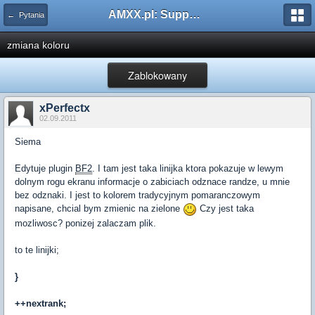
AMXX.pl: Support AMX Mod X i SourceMod
← Pytania
zmiana koloru
Zablokowany
xPerfectx
02.09.2011
Siema
Edytuje plugin
BF2
. I tam jest taka linijka ktora pokazuje w lewym
dolnym rogu ekranu informacje o zabiciach odznace randze, u mnie
bez odznaki. I jest to kolorem tradycyjnym pomaranczowym
napisane, chcial bym zmienic na zielone
Czy jest taka
mozliwosc? ponizej zalaczam plik.
to te linijki;
}
++nextrank;