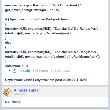
new nextrankxp = floatround(gRankXP[nextrank] *
get_pcvar_float(gPcvarXpMultiplier));
if ( !get_pcvar_num(gPcvarBadgesActive) )
{
formatex(HUD, charsmax(HUD), "Zabicia: %d/%d Ranga: %s",
totalkills[id], nextrankxp, gRankName[rank]);
}
else
{
formatex(HUD, charsmax(HUD), "Zabicia: %d/%d Ranga: %s",
totalkills[id], nextrankxp, numofbadges[id], gRankName[rank]);
}
Załączone pliki
hud.zip
849 bajtów
74 Ilość pobrań
Użytkownik
xdx551
edytował ten post 02.09.2011 16:59
A może sma?
02.09.2011
Nie istnieje.