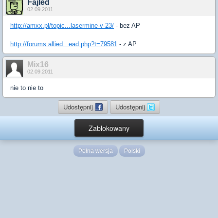
Fajled
02.09.2011
http://amxx.pl/topic...lasermine-v-23/
- bez AP
http://forums.allied...ead.php?t=79581
- z AP
Mix16
02.09.2011
nie to nie to
Udostępnij
Udostępnij
Zablokowany
Pełna wersja
Polski