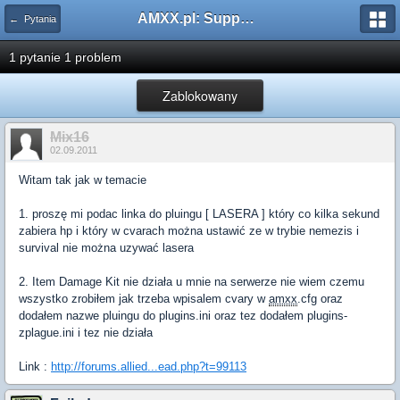
AMXX.pl: Support AMX Mod X i SourceMod
← Pytania
1 pytanie 1 problem
Zablokowany
Mix16
02.09.2011
Witam tak jak w temacie
1. proszę mi podac linka do pluingu [ LASERA ] który co kilka sekund
zabiera hp i który w cvarach można ustawić ze w trybie nemezis i
survival nie można uzywać lasera
2. Item Damage Kit nie działa u mnie na serwerze nie wiem czemu
wszystko zrobiłem jak trzeba wpisalem cvary w
amxx
.cfg oraz
dodałem nazwe pluingu do plugins.ini oraz tez dodałem plugins-
zplague.ini i tez nie działa
Link :
http://forums.allied...ead.php?t=99113