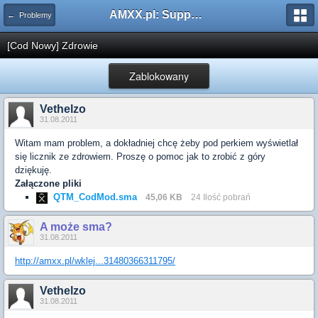
AMXX.pl: Support AMX Mod X i SourceMod
← Problemy
[Cod Nowy] Zdrowie
Zablokowany
Vethelzo
31.08.2011
Witam mam problem, a dokładniej chcę żeby pod perkiem wyświetlał
się licznik ze zdrowiem. Proszę o pomoc jak to zrobić z góry
dziękuję.
Załączone pliki
QTM_CodMod.sma
45,06 KB
24 Ilość pobrań
A może sma?
31.08.2011
http://amxx.pl/wklej...31480366311795/
Vethelzo
31.08.2011