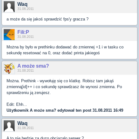
Waq
31.08.2011
a może da się jakoś sprawdzić fps'y gracza ?
Fili:P
31.08.2011
Można by było w prethinku dodawać do zmiennej +1 i w tasku co
sekundę resetować na 0, oraz dodać printa jakiegoś
A może sma?
31.08.2011
Można. Prethink - wywołuję się co klatkę. Robisz tam jakąś
zmienną[id]++ i co sekundę sprawdzasz ile wynosi zmienna. Po
sprawdzeniu ją zerujesz.
Edit: Ehh...
Użytkownik
A może sma?
edytował ten post 31.08.2011 16:49
Waq
31.08.2011
A to níe bedzie za duzo obciazalo serwer ?