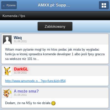
AMXX.pl: Support AMX Mod X i SourceMod
← Pytania
Komenda / fps
Zablokowany
Waq
31.08.2011
Witam mam pytanie mogl by mi ktos podac jak miala by wygladac
funkcja w ktorej sprawdza komende developer 1 albo jesli fpsy gracza
sa wieksze niz 101 to...
DarkGL
31.08.2011
http://www.amxmodx.o...?go=func&id=854
A może sma?
31.08.2011
Dodam, że na NSy to nie działa