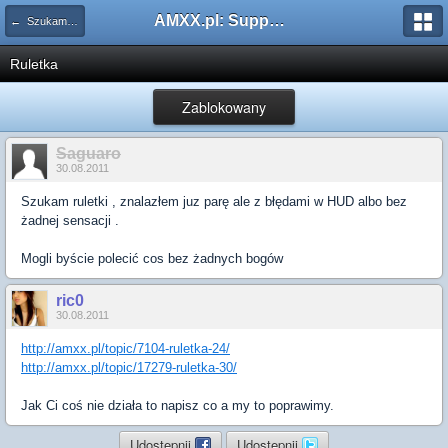
AMXX.pl: Support AMX Mod X i SourceMod
← Szukam pluginu
Ruletka
Zablokowany
Saguaro
30.08.2011
Szukam ruletki , znalazłem juz parę ale z błędami w HUD albo bez
żadnej sensacji .
Mogli byście polecić cos bez żadnych bogów
ric0
30.08.2011
http://amxx.pl/topic/7104-ruletka-24/
http://amxx.pl/topic/17279-ruletka-30/
Jak Ci coś nie działa to napisz co a my to poprawimy.
Udostępnij
Udostępnij