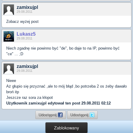
zamixujpl
29.08.2011
Zobacz wyżej post
Lukasz5
29.08.2011
Niech zgadnę nie powinno być "de", bo daje to na IP, powinno być
"ce" ... ;D
zamixujpl
29.08.2011
Nieee
Aż głupio się przyznać ,ale to mój błąd ,bo potrzeba 2 os żeby dawało
broń itp
Jeszcze raz sora za kłopot
Użytkownik
zamixujpl
edytował ten post 29.08.2011 02:12
Udostępnij
Udostępnij
Zablokowany