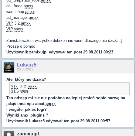
uq_jumpstats_tops.
amxx
daj_fraga.
amxx
waq_shop.
amxx
ad_manager.
amxx
VIP
3.2.
amxx
VIP
.
amxx
Zainstalowałem wszystko dobrze i nie wiem dlaczego nie działa ;[
Proszę o pomoc
Użytkownik
zamixujpl
edytował ten post 29.08.2011 00:23
Lukasz5
29.08.2011
Ale, który nie działa?
VIP
 3.2.
amxx
VIP
.
amxx
Ten odstęp mi się nie podobna najlepiej zmień sobie nazwę na
jakąś inna np.: abcd.
amxx
I wogóle. jakieś logi?
Wyniki amx_plugins ?
Użytkownik
Lukasz5
edytował ten post 29.08.2011 00:57
zamixujpl