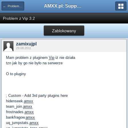
AMXX.pl: Support AMX Mod X i SourceMod
← Problemy z pluginami
Problem z Vip 3.2
Zablokowany
zamixujpl
29.08.2011
Mam problem z pluginem
Vip
iż nie działa
tzn jak by go nie było na serwerze
O to pluginy
; Custom - Add 3rd party plugins here
hidenseek.
amxx
team_join.
amxx
frostnades.
amxx
bankfragow.
amxx
uq_jumpstats.
amxx