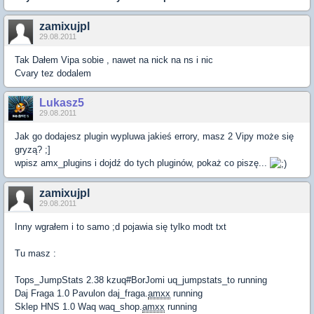
zamixujpl
29.08.2011
Tak Dałem Vipa sobie , nawet na nick na ns i nic
Cvary tez dodalem
Lukasz5
29.08.2011
Jak go dodajesz plugin wypluwa jakieś errory, masz 2 Vipy może się
gryzą? ;]
wpisz amx_plugins i dojdź do tych pluginów, pokaż co piszę...
zamixujpl
29.08.2011
Inny wgrałem i to samo ;d pojawia się tylko modt txt
Tu masz :
Tops_JumpStats 2.38 kzuq#BorJomi uq_jumpstats_to running
Daj Fraga 1.0 Pavulon daj_fraga.
amxx
running
Sklep HNS 1.0 Waq waq_shop.
amxx
running