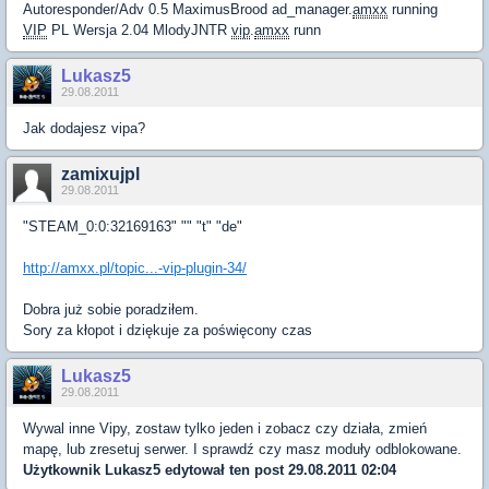
Autoresponder/Adv 0.5 MaximusBrood ad_manager.
amxx
running
VIP
PL Wersja 2.04 MlodyJNTR
vip
.
amxx
runn
Lukasz5
29.08.2011
Jak dodajesz vipa?
zamixujpl
29.08.2011
"STEAM_0:0:32169163" "" "t" "de"
http://amxx.pl/topic...-vip-plugin-34/
Dobra już sobie poradziłem.
Sory za kłopot i dziękuje za poświęcony czas
Lukasz5
29.08.2011
Wywal inne Vipy, zostaw tylko jeden i zobacz czy działa, zmień
mapę, lub zresetuj serwer. I sprawdź czy masz moduły odblokowane.
Użytkownik
Lukasz5
edytował ten post 29.08.2011 02:04