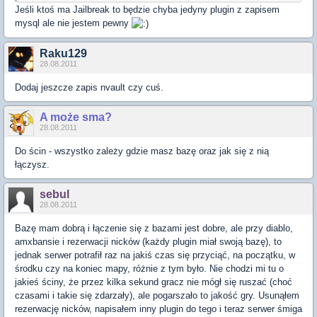
Jeśli ktoś ma Jailbreak to będzie chyba jedyny plugin z zapisem
mysql ale nie jestem pewny
Raku129
28.08.2011
Dodaj jeszcze zapis nvault czy cuś.
A może sma?
28.08.2011
Do ścin - wszystko zależy gdzie masz bazę oraz jak się z nią
łączysz.
sebul
28.08.2011
Bazę mam dobrą i łączenie się z bazami jest dobre, ale przy diablo,
amxbansie i rezerwacji nicków (każdy plugin miał swoją bazę), to
jednak serwer potrafił raz na jakiś czas się przyciąć, na początku, w
środku czy na koniec mapy, różnie z tym było. Nie chodzi mi tu o
jakieś ściny, że przez kilka sekund gracz nie mógł się ruszać (choć
czasami i takie się zdarzały), ale pogarszało to jakość gry. Usunąłem
rezerwację nicków, napisałem inny plugin do tego i teraz serwer śmiga