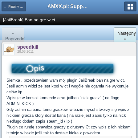
AMXX.pl: Support AMX Mod X i SourceMod
← Pluginy AMXX
[JailBreak] Ban na gre w ct
«
Następny
Poprzedni
»
speedkill
28.08.2011
Siemka , przedstawiam wam mój plugin JailBreak ban na gre w ct.
Jeśli admin widzi że jest ktoś w ct i wogóle nie ogarnia nie wykonuje
celów itp.
Wpisuje w konsoli komende amx_jailban "nick gracz" ( na flagę
ADMIN_KICK )
Gdy admin da bana temu graczowi w bazie mysql stworzy się wpis z
nickiem gracza który dostał bana ( na razie jest zapis tylko na nick
niedługo dodam zapis steam_id / ip )
Plugin co rundę sprawdza graczy z drużyny Ct czy wpis z ich nickami
istnieje w bazie jeśli tak to dostaje kicka z powodem