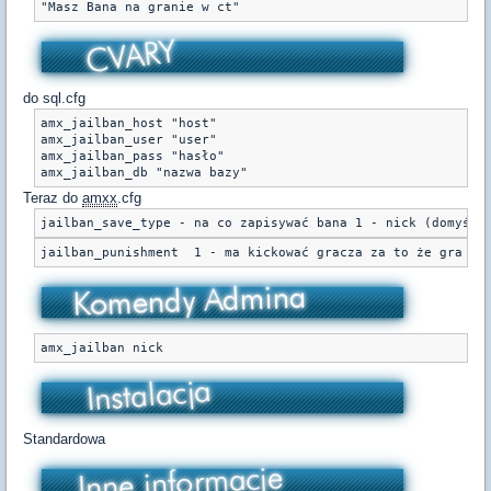
"Masz Bana na granie w ct"
do sql.cfg
amx_jailban_host "host"

amx_jailban_user "user"

amx_jailban_pass "hasło"

amx_jailban_db "nazwa bazy"
Teraz do
amxx
.cfg
jailban_save_type - na co zapisywać bana 1 - nick (domyśln
jailban_punishment  1 - ma kickować gracza za to że gra w 
amx_jailban nick
Standardowa