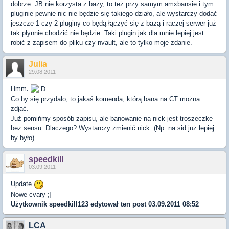
dobrze. JB nie korzysta z bazy, to też przy samym amxbansie i tym
pluginie pewnie nic nie będzie się takiego działo, ale wystarczy dodać
jeszcze 1 czy 2 pluginy co będą łączyć się z bazą i raczej serwer już
tak płynnie chodzić nie będzie. Taki plugin jak dla mnie lepiej jest
robić z zapisem do pliku czy nvault, ale to tylko moje zdanie.
Julia
29.08.2011
Hmm.
Co by się przydało, to jakaś komenda, którą bana na CT można
zdjąć.
Już pomińmy sposób zapisu, ale banowanie na nick jest troszeczkę
bez sensu. Dlaczego? Wystarczy zmienić nick. (Np. na sid już lepiej
by było).
speedkill
03.09.2011
Update
Nowe cvary ;]
Użytkownik
speedkill123
edytował ten post 03.09.2011 08:52
LCA