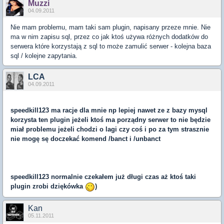
Muzzi
04.09.2011
Nie mam problemu, mam taki sam plugin, napisany przeze mnie. Nie
ma w nim zapisu sql, przez co jak ktoś używa różnych dodatków do
serwera które korzystają z sql to może zamulić serwer - kolejna baza
sql / kolejne zapytania.
LCA
04.09.2011
speedkill123
ma racje dla mnie np lepiej nawet ze z bazy mysql
korzysta ten plugin jeżeli ktoś ma porządny serwer to nie będzie
miał problemu jeżeli chodzi o lagi czy coś i po za tym strasznie
nie mogę sę doczekać komend /banct i /unbanct
speedkill123
normalnie czekałem już długi czas aż ktoś taki
plugin zrobi dziękówka
)
Kan
05.11.2011