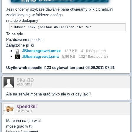
Jeśli chcemy szybsze dawanie bana otwieramy plik clcmds.ini
znajdujący się w folderze configs
i na dole dodajemy
"JbBan" "amx_jailban #%userid%" "b" "u"
To na tyle.
Pozdrawiam speedkill
Załączone pliki
JBbanzagrewct.amxx
12,7 KB
41 Ilość pobrań
JBbanzagrewct.sma
5,86 KB
1327 Ilość pobrań
Użytkownik
speedkill123
edytował ten post 03.09.2011 07:31
Skull3D
28.08.2011
Ale na serwie można grać tylko nie w ct czy jak ?
speedkill
28.08.2011
Ma bana na gre w ct
może grać w tt
i siedzieć na spect