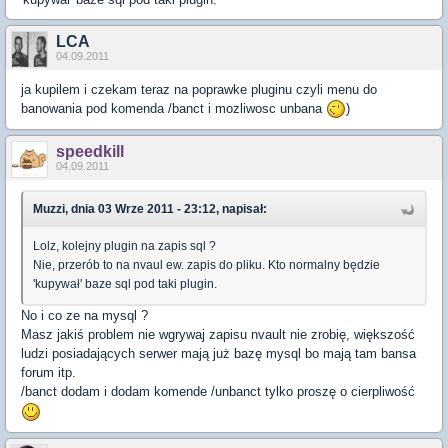
LCA
04.09.2011
ja kupilem i czekam teraz na poprawke pluginu czyli menu do
banowania pod komenda /banct i mozliwosc unbana
)
speedkill
04.09.2011
Muzzi, dnia 03 Wrze 2011 - 23:12, napisał:
Lolz, kolejny plugin na zapis sql ?
Nie, przerób to na nvaul ew. zapis do pliku. Kto normalny będzie
'kupywał' baze sql pod taki plugin.
No i co ze na mysql ?
Masz jakiś problem nie wgrywaj zapisu nvault nie zrobię, większość
ludzi posiadających serwer mają już bazę mysql bo mają tam bansa
forum itp.
/banct dodam i dodam komende /unbanct tylko proszę o cierpliwość