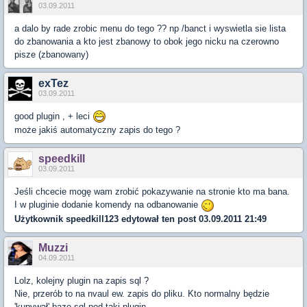
03.09.2011
a dalo by rade zrobic menu do tego ?? np /banct i wyswietla sie lista
do zbanowania a kto jest zbanowy to obok jego nicku na czerowno
pisze (zbanowany)
exTez
03.09.2011
good plugin , + leci
może jakiś automatyczny zapis do tego ?
speedkill
03.09.2011
Jeśli chcecie mogę wam zrobić pokazywanie na stronie kto ma bana.
I w pluginie dodanie komendy na odbanowanie
Użytkownik
speedkill123
edytował ten post 03.09.2011 21:49
Muzzi
04.09.2011
Lolz, kolejny plugin na zapis sql ?
Nie, przerób to na nvaul ew. zapis do pliku. Kto normalny będzie
'kupywał' baze sql pod taki plugin.