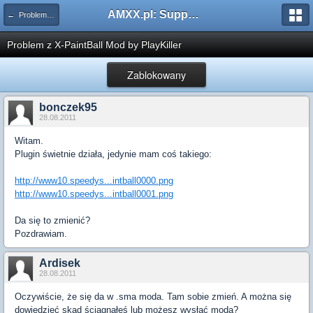
AMXX.pl: Support AMX Mod X i SourceMod
← Problemy z pluginami
Problem z X-PaintBall Mod by PlayKiller
Zablokowany
bonczek95
28.08.2011
Witam.
Plugin świetnie działa, jedynie mam coś takiego:
http://www10.speedys...intball0000.png
http://www10.speedys...intball0001.png
Da się to zmienić?
Pozdrawiam.
Ardisek
28.08.2011
Oczywiście, że się da w .sma moda. Tam sobie zmień. A można się
dowiedzieć skąd ściągnąłeś lub możesz wysłać moda?