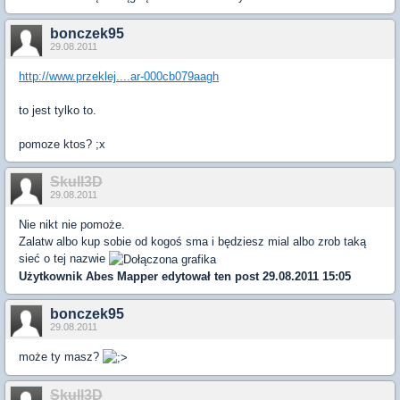
bonczek95
29.08.2011
http://www.przeklej....ar-000cb079aagh
to jest tylko to.
pomoze ktos? ;x
Skull3D
29.08.2011
Nie nikt nie pomoże.
Zalatw albo kup sobie od kogoś sma i będziesz mial albo zrob taką
sieć o tej nazwie
Użytkownik
Abes Mapper
edytował ten post 29.08.2011 15:05
bonczek95
29.08.2011
może ty masz?
Skull3D