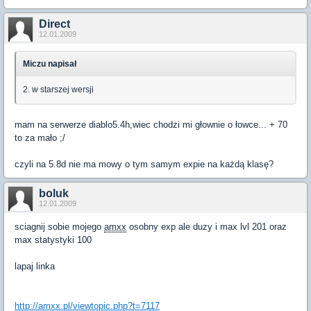
Direct
12.01.2009
Miczu napisał
2. w starszej wersji
mam na serwerze diablo5.4h,wiec chodzi mi głownie o łowce... + 70
to za mało ;/
czyli na 5.8d nie ma mowy o tym samym expie na każdą klasę?
boluk
12.01.2009
sciagnij sobie mojego
amxx
osobny exp ale duzy i max lvl 201 oraz
max statystyki 100
lapaj linka
http://amxx.pl/viewtopic.php?t=7117