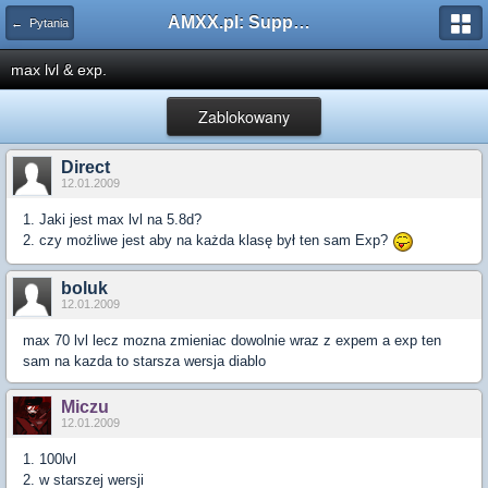
AMXX.pl: Support AMX Mod X i SourceMod
← Pytania
max lvl & exp.
Zablokowany
Direct
12.01.2009
1. Jaki jest max lvl na 5.8d?
2. czy możliwe jest aby na każda klasę był ten sam Exp?
boluk
12.01.2009
max 70 lvl lecz mozna zmieniac dowolnie wraz z expem a exp ten
sam na kazda to starsza wersja diablo
Miczu
12.01.2009
1. 100lvl
2. w starszej wersji