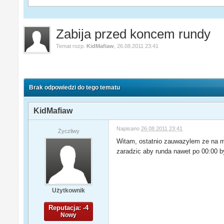
Zabija przed koncem rundy
Temat rozp.
KidMafiaw
,
26.08.2011 23:41
Brak odpowiedzi do tego tematu
KidMafiaw
Napisano
26.08.2011 23:41
Życzliwy
Witam, ostatnio zauwazylem ze na moi
zaradzic aby runda nawet po 00:00 b
Użytkownik
Reputacja: -4
Nowy