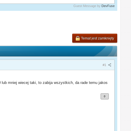
Guest Message by
DevFuse
Temat jest zamknięty
#1
lub mniej wiecej taki, to zabija wszystkich, da rade temu jakos
0