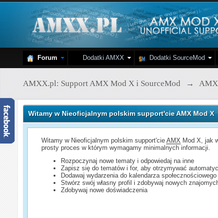
Forum
Dodatki AMXX
Dodatki SourceMod
AMXX.pl: Support AMX Mod X i SourceMod
→
AMX
Witamy w Nieoficjalnym polskim support'cie AMX Mod X
Witamy w Nieoficjalnym polskim support'cie
AMX
Mod X, jak w
prosty proces w którym wymagamy minimalnych informacji.
Rozpoczynaj nowe tematy i odpowiedaj na inne
Zapisz się do tematów i for, aby otrzymywać automatyc
Dodawaj wydarzenia do kalendarza społecznościowego
Stwórz swój własny profil i zdobywaj nowych znajomyc
Zdobywaj nowe doświadczenia