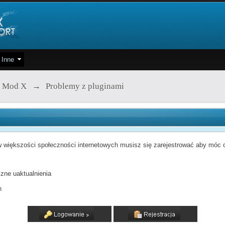
Inne
 Mod X
→
Problemy z pluginami
 większości społeczności internetowych musisz się zarejestrować aby móc od
zne uaktualnienia
h