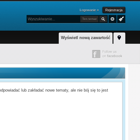
Logowanie »
Rejestracja
Ten temat
Wyświetl nową zawartość
powiadać lub zakładać nowe tematy, ale nie bój się to jest