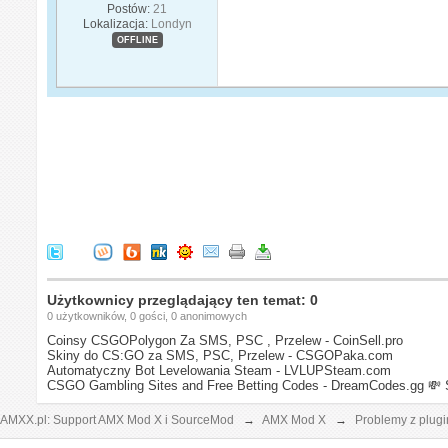
Postów:
21
Lokalizacja:
Londyn
OFFLINE
Użytkownicy przeglądający ten temat: 0
0 użytkowników, 0 gości, 0 anonimowych
Coinsy CSGOPolygon Za SMS, PSC , Przelew - CoinSell.pro
Skiny do CS:GO za SMS, PSC, Przelew - CSGOPaka.com
Automatyczny Bot Levelowania Steam - LVLUPSteam.com
CSGO Gambling Sites and Free Betting Codes - DreamCodes.gg
💸 
AMXX.pl: Support AMX Mod X i SourceMod
→
AMX Mod X
→
Problemy z plug