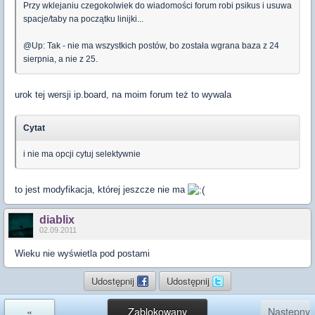
Przy wklejaniu czegokolwiek do wiadomości forum robi psikus i usuwa
spacje/taby na początku linijki...
@Up: Tak - nie ma wszystkich postów, bo została wgrana baza z 24
sierpnia, a nie z 25.
urok tej wersji ip.board, na moim forum też to wywala
Cytat
i nie ma opcji cytuj selektywnie
to jest modyfikacja, której jeszcze nie ma
diablix
02.09.2011
Wieku nie wyświetla pod postami
Udostępnij
Udostępnij
«
Zablokowany
Następny