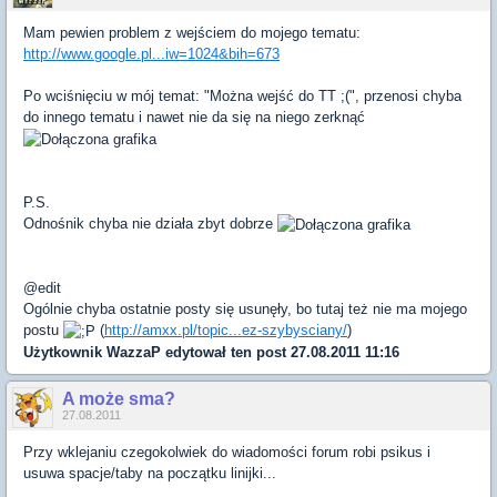
Mam pewien problem z wejściem do mojego tematu:
http://www.google.pl...iw=1024&bih=673
Po wciśnięciu w mój temat: "Można wejść do TT ;(", przenosi chyba
do innego tematu i nawet nie da się na niego zerknąć
P.S.
Odnośnik chyba nie działa zbyt dobrze
@edit
Ogólnie chyba ostatnie posty się usunęły, bo tutaj też nie ma mojego
postu
(
http://amxx.pl/topic...ez-szybysciany/
)
Użytkownik
WazzaP
edytował ten post 27.08.2011 11:16
A może sma?
27.08.2011
Przy wklejaniu czegokolwiek do wiadomości forum robi psikus i
usuwa spacje/taby na początku linijki...