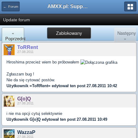
AMXX.pl: Support AMX Mod X i SourceMod
← Forum
Update forum
«
Zablokowany
Następny
Poprzedni
»
ToRRent
27.08.2011
Hiroshima przecież wiem bo próbowałem
Zgłaszam bug !
Nie da się cytować postów.
Użytkownik
=ToRRent=
edytował ten post 27.08.2011 10:42
G[o]Q
27.08.2011
i nie ma opcji cytuj selektywnie
Użytkownik
G[o]Q
edytował ten post 27.08.2011 10:49
WazzaP
27.08.2011