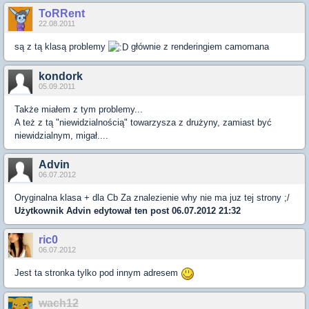
ToRRent
22.08.2011
są z tą klasą problemy
głównie z renderingiem camomana
kondork
05.09.2011
Także miałem z tym problemy...
A też z tą "niewidzialnością" towarzysza z drużyny, zamiast być
niewidzialnym, migał....
Advin
06.07.2012
Oryginalna klasa + dla Cb Za znalezienie why nie ma juz tej strony ;/
Użytkownik
Advin
edytował ten post 06.07.2012 21:32
ric0
06.07.2012
Jest ta stronka tylko pod innym adresem
wach12