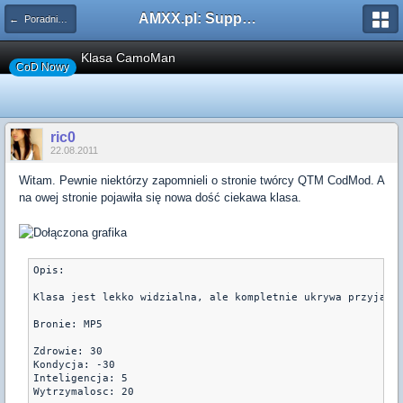
AMXX.pl: Support AMX Mod X i SourceMod
← Poradniki, Łatki oraz Pluginy
Klasa CamoMan
CoD Nowy
ric0
22.08.2011
Witam. Pewnie niektórzy zapomnieli o stronie twórcy QTM CodMod. A
na owej stronie pojawiła się nowa dość ciekawa klasa.
Opis:

Klasa jest lekko widzialna, ale kompletnie ukrywa przyjacio
Bronie: MP5

Zdrowie: 30

Kondycja: -30

Inteligencja: 5

Wytrzymalosc: 20