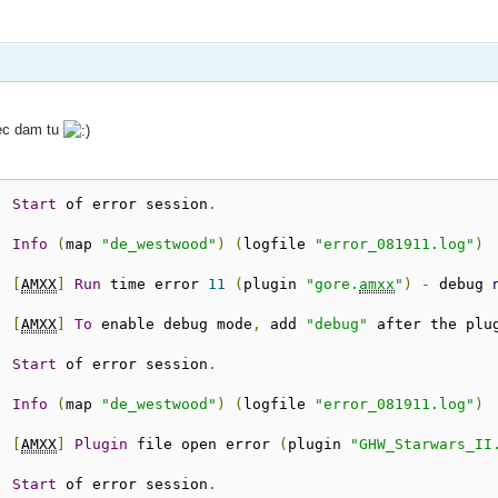
iec dam tu
:
Start
 of error session
.
:
Info
(
map 
"de_westwood"
)
(
logfile 
"error_081911.log"
)
:
[
AMXX
]
Run
 time error 
11
(
plugin 
"gore.
amxx
"
)
-
 debug 
:
[
AMXX
]
To
 enable debug mode
,
 add 
"debug"
 after the plu
:
Start
 of error session
.
:
Info
(
map 
"de_westwood"
)
(
logfile 
"error_081911.log"
)
:
[
AMXX
]
Plugin
 file open error 
(
plugin 
"GHW_Starwars_II
:
Start
 of error session
.