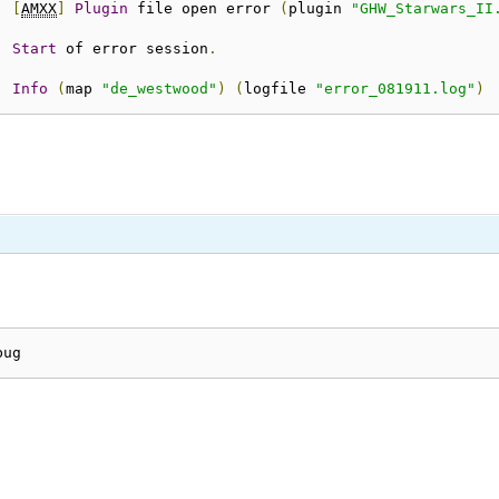
:
[
AMXX
]
Plugin
 file open error 
(
plugin 
"GHW_Starwars_II
:
Start
 of error session
.
:
Info
(
map 
"de_westwood"
)
(
logfile 
"error_081911.log"
)
bug