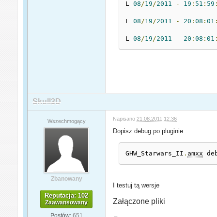
L 
08
/
19
/
2011
-
19
:
51
:
59
L 
08
/
19
/
2011
-
20
:
08
:
01
L 
08
/
19
/
2011
-
20
:
08
:
01
Skull3D
Napisano
21.08.2011 12:36
Wszechmogący
Dopisz debug po pluginie
GHW_Starwars_II
.
amxx
 de
Zbanowany
I testuj tą wersje
Reputacja: 102
Załączone pliki
Zaawansowany
Postów:
651