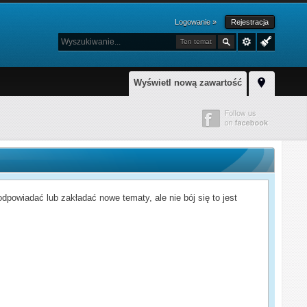
Logowanie »
Rejestracja
Ten temat
Wyświetl nową zawartość
powiadać lub zakładać nowe tematy, ale nie bój się to jest