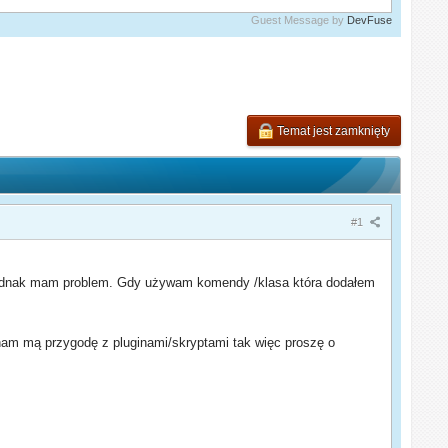
Guest Message by
DevFuse
Temat jest zamknięty
#1
 Jednak mam problem. Gdy używam komendy /klasa która dodałem
nam mą przygodę z pluginami/skryptami tak więc proszę o