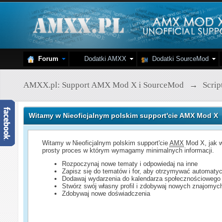
Forum
Dodatki AMXX
Dodatki SourceMod
AMXX.pl: Support AMX Mod X i SourceMod
→
Scri
Witamy w Nieoficjalnym polskim support'cie AMX Mod X
Witamy w Nieoficjalnym polskim support'cie
AMX
Mod X, jak w
prosty proces w którym wymagamy minimalnych informacji.
Rozpoczynaj nowe tematy i odpowiedaj na inne
Zapisz się do tematów i for, aby otrzymywać automatyc
Dodawaj wydarzenia do kalendarza społecznościowego
Stwórz swój własny profil i zdobywaj nowych znajomyc
Zdobywaj nowe doświadczenia