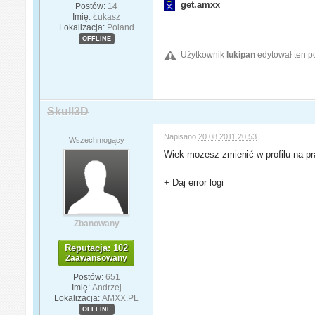
get.amxx
Postów:
14
Imię:
Łukasz
Lokalizacja:
Poland
OFFLINE
Użytkownik
lukipan
edytował ten p
Skull3D
Napisano
20.08.2011 20:53
Wszechmogący
Wiek mozesz zmienić w profilu na p
+ Daj error logi
Zbanowany
Reputacja: 102
Zaawansowany
Postów:
651
Imię:
Andrzej
Lokalizacja:
AMXX.PL
OFFLINE