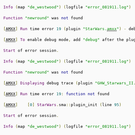
:
Info
(
map 
"de_westwood"
)
(
logfile 
"error_081911.log"
)
:
Function
"newround"
 was 
not
 found
:
[
AMXX
]
Run
 time error 
19
(
plugin 
"StarWars.
amxx
"
)
-
 de
:
[
AMXX
]
To
 enable debug mode
,
 add 
"debug"
 after the plu
:
Start
 of error session
.
:
Info
(
map 
"de_westwood"
)
(
logfile 
"error_081911.log"
)
:
Function
"newround"
 was 
not
 found
:
[
AMXX
]
Displaying
 debug trace 
(
plugin 
"GHW_Starwars_II
:
[
AMXX
]
Run
 time error 
19
:
function
not
 found 
:
[
AMXX
]
[
0
]
StarWars
.
sma
::
plugin_init 
(
line 
95
)
:
Start
 of error session
.
:
Info
(
map 
"de_westwood"
)
(
logfile 
"error_081911.log"
)