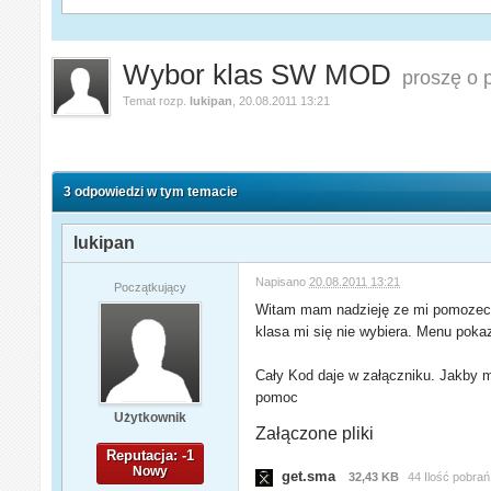
Wybor klas SW MOD
proszę o
Temat rozp.
lukipan
,
20.08.2011 13:21
3 odpowiedzi w tym temacie
lukipan
Napisano
20.08.2011 13:21
Początkujący
Witam mam nadzieję ze mi pomozecie
klasa mi się nie wybiera. Menu pokazu
Cały Kod daje w załączniku. Jakby m
pomoc
Użytkownik
Załączone pliki
Reputacja: -1
Nowy
get.sma
32,43 KB
44 Ilość pobrań