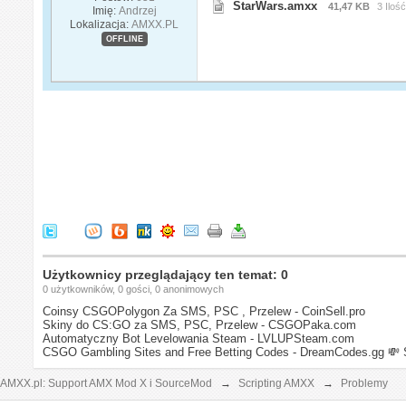
StarWars.amxx
41,47 KB
3 Iloś
Imię:
Andrzej
Lokalizacja:
AMXX.PL
OFFLINE
Użytkownicy przeglądający ten temat: 0
0 użytkowników, 0 gości, 0 anonimowych
Coinsy CSGOPolygon Za SMS, PSC , Przelew - CoinSell.pro
Skiny do CS:GO za SMS, PSC, Przelew - CSGOPaka.com
Automatyczny Bot Levelowania Steam - LVLUPSteam.com
CSGO Gambling Sites and Free Betting Codes - DreamCodes.gg
💸 
AMXX.pl: Support AMX Mod X i SourceMod
→
Scripting AMXX
→
Problemy