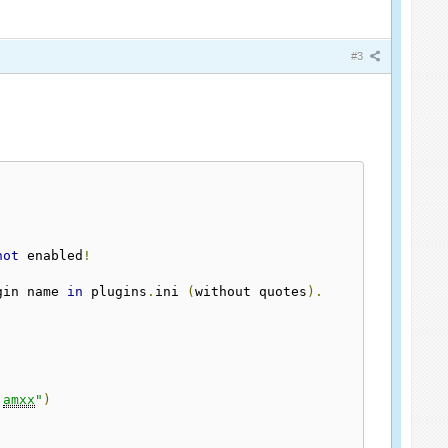
#3
not
 enabled
!
gin name 
in
 plugins
.
ini 
(
without quotes
).
.
amxx
"
)