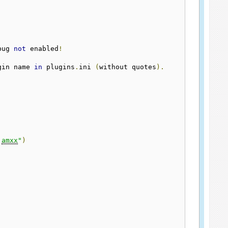
bug 
not
 enabled
!
gin name 
in
 plugins
.
ini 
(
without quotes
).
.
amxx
"
)