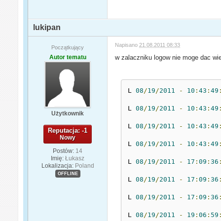
lukipan
Napisano
21.08.2011 08:33
Początkujący
Autor tematu
w zalaczniku logow nie moge dac w
L 
08
/
19
/
2011
-
10
:
43
:
49
L 
08
/
19
/
2011
-
10
:
43
:
49
Użytkownik
L 
08
/
19
/
2011
-
10
:
43
:
49
Reputacja: -1
Nowy
L 
08
/
19
/
2011
-
10
:
43
:
49
Postów:
14
Imię:
Łukasz
L 
08
/
19
/
2011
-
17
:
09
:
36
Lokalizacja:
Poland
OFFLINE
L 
08
/
19
/
2011
-
17
:
09
:
36
L 
08
/
19
/
2011
-
17
:
09
:
36
L 
08
/
19
/
2011
-
19
:
06
:
59