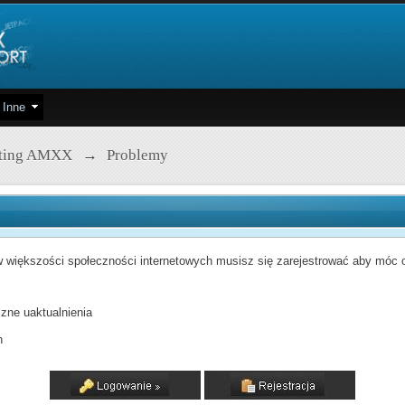
Inne
pting AMXX
→
Problemy
 większości społeczności internetowych musisz się zarejestrować aby móc od
zne uaktualnienia
h