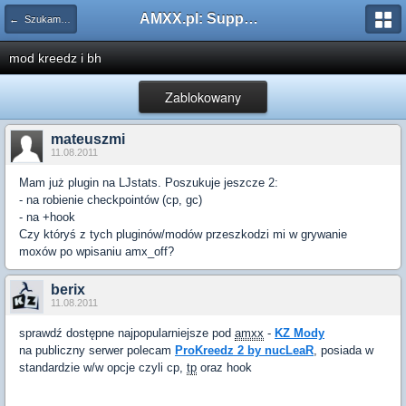
AMXX.pl: Support AMX Mod X i SourceMod
← Szukam pluginu
mod kreedz i bh
Zablokowany
mateuszmi
11.08.2011
Mam już plugin na LJstats. Poszukuje jeszcze 2:
- na robienie checkpointów (cp, gc)
- na +hook
Czy któryś z tych pluginów/modów przeszkodzi mi w grywanie
moxów po wpisaniu amx_off?
berix
11.08.2011
sprawdź dostępne najpopularniejsze pod
amxx
-
KZ Mody
na publiczny serwer polecam
ProKreedz 2 by nucLeaR
, posiada w
standardzie w/w opcje czyli cp,
tp
oraz hook