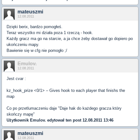
mateuszmi
12.08.2011
Dzięki berix, bardzo pomogłeś.
Teraz wszystko mi działa poza 1 rzeczą - hook.
Każdy gracz ma go na starcie, a ja chce żeby dostawał go dopiero po
ukończeniu mapy.
Bawienie się w cfg nie pomogło ;/
Emulov.
12.08.2011
Jest cvar :
kz_hook_prize <0/1> – Gives hook to each player that finishs the
map
Co po przetlumaczeniu daje "Daje hak do każdego gracza który
skończy mapę"
Użytkownik
Emulov.
edytował ten post 12.08.2011 13:46
mateuszmi
12.08.2011