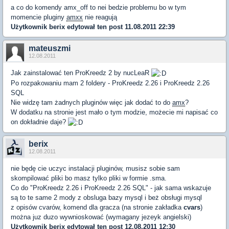
a co do komendy amx_off to nei bedzie problemu bo w tym
momencie pluginy
amxx
nie reagują
Użytkownik
berix
edytował ten post 11.08.2011 22:39
mateuszmi
12.08.2011
Jak zainstalować ten ProKreedz 2 by nucLeaR
Po rozpakowaniu mam 2 foldery - ProKreedz 2.26 i ProKreedz 2.26
SQL
Nie widzę tam żadnych pluginów więc jak dodać to do
amx
?
W dodatku na stronie jest mało o tym modzie, możecie mi napisać co
on dokładnie daje?
berix
12.08.2011
nie będę cie uczyc instalacji pluginów, musisz sobie sam
skompilować pliki bo masz tylko pliki w formie .sma.
Co do "ProKreedz 2.26 i ProKreedz 2.26 SQL" - jak sama wskazuje
są to te same 2 mody z obsluga bazy mysql i beż obsługi mysql
z opisów cvarów, komend dla gracza (na stronie zakładka
cvars
)
można juz duzo wywnioskować (wymagany jezeyk angielski)
Użytkownik
berix
edytował ten post 12.08.2011 12:30