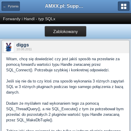
AMXX.pl: Support AMX Mod X i SourceMod
← Pytania
Forwardy i Handl - typ SQLx
Zablokowany
diggs
10.08.2011
Witam, chcę się dowiedzieć czy jest jakiś sposób na przesłanie za
pomocą forward'u wartości typu Handle zwracanej przez
SQL_Connect(). Potrzebuje szybkiej i konkretnej odpowiedzi.
Jeśli się nie da to czy ktoś zna sposób wykonania 3 różnych zapytań
SQL w 3 różnych pluginach podczas tego samego połączenia z bazą
danych.
Dodam że myślałem nad wykonaniem tego za pomocą
SQL_ThreadQuery(), a nie SQL_Execute() z tym że potrzebował bym
przesłać do pozostałych 2 pluginów wartość typu Handle zwracaną
przez SQL_MakeDbTuple().