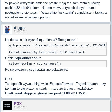
W pawnie wszystkie zmienne proste mają ten sam rozmiar równy
cellbits(32 lub 64) bitom. Nie ma mowy o typach danych, tutaj
posługujemy się tagami. Wszystkie `wskaźniki` są indeksami tablic, a
nie adresami w pamięci jak w C.
diggs
11.08.2011
No dobra, a jak wysłać tą zmienną? Robię to tak:
g_fwpierwszy = CreateMultiForward("funkcja_fw", ET_CONTINU
ExecuteForward(g_fwpierwszy, SqlConnection);
Gdzie
SqlConnection
to
SqlConnection = SQL_Connect();
Po sprawdzeniu czy nawiązano połączenie.
EDIT.
Ten sposób wywala błąd w lini ExecuteForward - Tag mistmatch - czy
jak tam to się pisze, w każdym razie że typ jest niewłaściwy
Użytkownik
diggs
edytował ten post 11.08.2011 15:29
R3X
11.08.2011