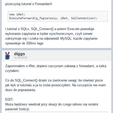
przeczytaj tutorial o Forwardach
new iRet;

ExecuteForward(g_fwpierwszy, iRet, SqlConnection);
i tutorial o SQLx, SQL_Connect() a potem Execute powoduje
wykonanie zapytania w trybie synchronicznym, czyli serwer
zatrzymuje się i czeka na odpowiedź MySQL; każde zapytanie
spowoduje ok 200ms laga
diggs
11.08.2011
Zapomniałem o iRet, dopiero zaczynam zabawę z forwadami, a tutka
czytałem.
Co do SQL_Connect() dzięki za zwrócenie uwagi, bo również pisze
jak byk w tutorialu a ja to znów przeoczyłem. Na szczęście nie mam
dużo do poprawiania.
EDIT.
Może będziesz wiedział przy okazji do czego odnosi się ostatni
parametr funkcji: