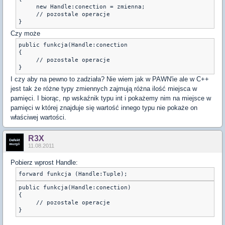
     new Handle:conection = zmienna;

     // pozostale operacje

}
Czy może
public funkcja(Handle:conection

{

     // pozostale operacje

}
I czy aby na pewno to zadziała? Nie wiem jak w PAWN'ie ale w C++
jest tak że różne typy zmiennych zajmują różna ilość miejsca w
pamięci. I biorąc, np wskaźnik typu int i pokażemy nim na miejsce w
pamięci w której znajduje się wartość innego typu nie pokaże on
właściwej wartości.
R3X
11.08.2011
Pobierz wprost Handle:
forward funkcja (Handle:Tuple);
public funkcja(Handle:conection)

{

     // pozostale operacje

}