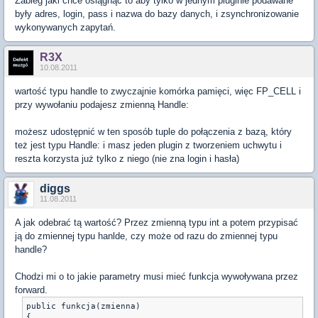
Zabieg jaki chce osiągnąć to aby tylko w jednym pluginie podawane
były adres, login, pass i nazwa do bazy danych, i zsynchronizowanie
wykonywanych zapytań.
R3X
10.08.2011
wartość typu handle to zwyczajnie komórka pamięci, więc FP_CELL i
przy wywołaniu podajesz zmienną Handle:
możesz udostępnić w ten sposób tuple do połączenia z bazą, który
też jest typu Handle: i masz jeden plugin z tworzeniem uchwytu i
reszta korzysta już tylko z niego (nie zna login i hasła)
diggs
11.08.2011
A jak odebrać tą wartość? Przez zmienną typu int a potem przypisać
ją do zmiennej typu hanlde, czy może od razu do zmiennej typu
handle?
Chodzi mi o to jakie parametry musi mieć funkcja wywoływana przez
forward.
public funkcja(zmienna)

{
