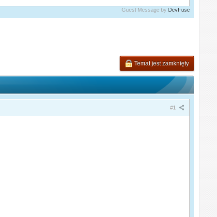
Guest Message by
DevFuse
Temat jest zamknięty
#1