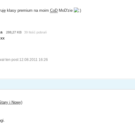
oferuję klasy premium na moim
CoD
MoD'zie
ma
288,27 KB
39 Ilość pobrań
xx
ał ten post 12.08.2011 16:26
tary i Nowy)
gi.