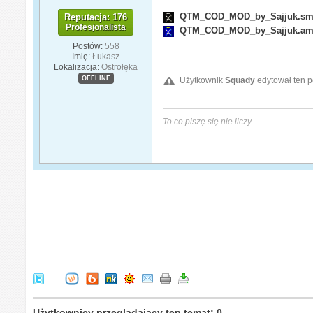
QTM_COD_MOD_by_Sajjuk.s
Reputacja: 176
Profesjonalista
QTM_COD_MOD_by_Sajjuk.am
Postów:
558
Imię:
Łukasz
Lokalizacja:
Ostrołęka
OFFLINE
Użytkownik
Squady
edytował ten p
To co piszę się nie liczy...
Użytkownicy przeglądający ten temat: 0