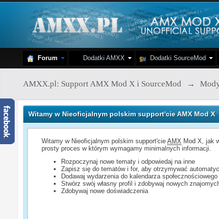
Forum
Dodatki AMXX
Dodatki SourceMod
AMXX.pl: Support AMX Mod X i SourceMod
→
Mod
Witamy w Nieoficjalnym polskim support'cie AMX Mod X
Witamy w Nieoficjalnym polskim support'cie
AMX
Mod X, jak w
prosty proces w którym wymagamy minimalnych informacji.
Rozpoczynaj nowe tematy i odpowiedaj na inne
Zapisz się do tematów i for, aby otrzymywać automatyc
Dodawaj wydarzenia do kalendarza społecznościowego
Stwórz swój własny profil i zdobywaj nowych znajomyc
Zdobywaj nowe doświadczenia