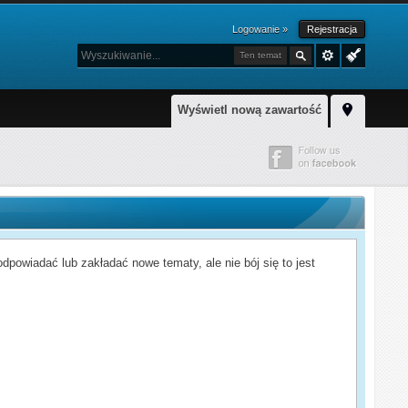
Logowanie »
Rejestracja
Ten temat
Wyświetl nową zawartość
powiadać lub zakładać nowe tematy, ale nie bój się to jest