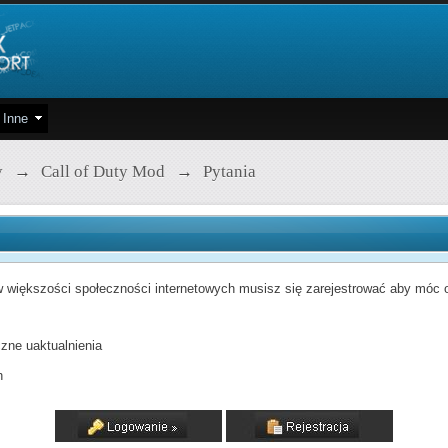
Inne
y
→
Call of Duty Mod
→
Pytania
 większości społeczności internetowych musisz się zarejestrować aby móc od
zne uaktualnienia
h