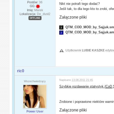
Postów:
36
Nikt nie potrafi tego dodać?
GG:
Jeśli tak, to dla tego kto to zrobi, 
Imię:
Marek
Lokalizacja:
De_dust2
Załączone pliki
OFFLINE
QTM_COD_MOD_by_Sajjuk.s
QTM_COD_MOD_by_Sajjuk.am
Użytkownik
LUBIE KASZKE
edytow
ric0
Napisano
13.08.2011 21:45
Wszechwiedzący
Szybkie rozdawanie statystyk (
CoD
S
Zrobione i poprawione niektóre warnin
Załączone pliki
Power User