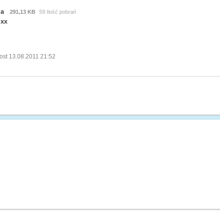
ma
291,13 KB
59 Ilość pobrań
xx
ost 13.08.2011 21:52