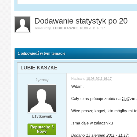
Dodawanie statystyk po 20
Temat rozp.
LUBIE KASZKE
,
10.08.2011 16:17
1 odpowiedź w tym temacie
LUBIE KASZKE
Napisano
10.08.2011 16:17
Życzliwy
Witam.
Cały czas próbuje zrobić na
CoD
'zie
Więc proszę kogoś, kto mógłby mi to
Użytkownik
.sma daje w załączniku
Reputacja: 3
Nowy
Dodano 13 sierpień 2011 - 11:17: