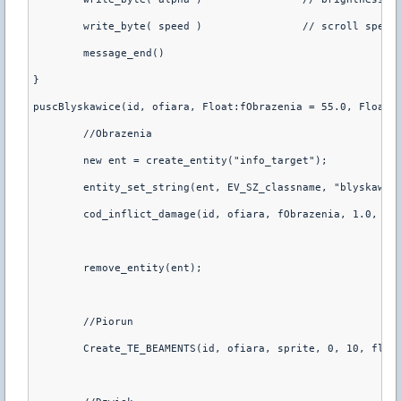
	write_byte( speed )                // scroll speed
	message_end()
}
puscBlyskawice(id, ofiara, Float:fObrazenia = 55.0, Float:
	//Obrazenia
	new ent = create_entity("info_target");
	entity_set_string(ent, EV_SZ_classname, "blyskawic
	cod_inflict_damage(id, ofiara, fObrazenia, 1.0, en
	remove_entity(ent);
	//Piorun
	Create_TE_BEAMENTS(id, ofiara, sprite, 0, 10, floa