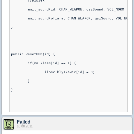
	//Dzwiek
	emit_sound(id, CHAN_WEAPON, gszSound, VOL_NORM, AT
	emit_sound(ofiara, CHAN_WEAPON, gszSound, VOL_NORM
}
public ResetHUD(id) {
	if(ma_klase[id] == 1) {	
		ilosc_blyskawic[id] = 3;
	}
}
Fajled
10.08.2011