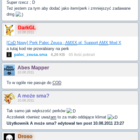
Super rzecz ; D
Też jestem za tym aby dodać jako item/perk i zmniejszyć zadawane
dmg
DarkGL
10.08.2011
[
CoD
Nowy] Perk Palec Zeusa -
AMXX
.pl: Support
AMX
Mod X
a tutaj kod nie przerabiany na perk
palec_zeusa.sma
6,26 KB
65 Ilość pobrań
Abes Mapper
10.08.2011
To w ogóle nie pasuje do
COD
A może sma?
10.08.2011
Tak samo jak większość perków
Aczolwiek również uważ
am
to za mało oddające klimat
Użytkownik
A może sma?
edytował ten post 10.08.2011 23:27
Droso