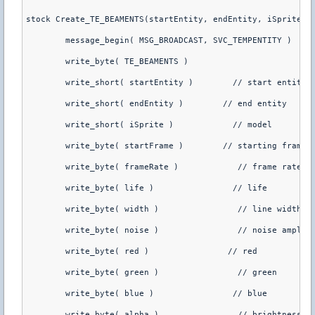
stock Create_TE_BEAMENTS(startEntity, endEntity, iSprite, 
	message_begin( MSG_BROADCAST, SVC_TEMPENTITY )
	write_byte( TE_BEAMENTS )
	write_short( startEntity )        // start entity
	write_short( endEntity )        // end entity
	write_short( iSprite )            // model
	write_byte( startFrame )        // starting frame
	write_byte( frameRate )            // frame rate
	write_byte( life )                // life
	write_byte( width )                // line width
	write_byte( noise )                // noise amplit
	write_byte( red )                // red
	write_byte( green )                // green
	write_byte( blue )                // blue
	write_byte( alpha )                // brightness