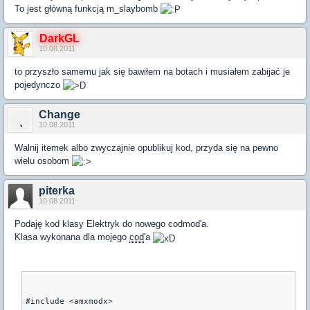
To jest główną funkcją m_slaybomb
DarkGL
10.08.2011
to przyszło samemu jak się bawiłem na botach i musiałem zabijać je
pojedynczo
Change
10.08.2011
Walnij itemek albo zwyczajnie opublikuj kod, przyda się na pewno
wielu osobom
piterka
10.08.2011
Podaję kod klasy Elektryk do nowego codmod'a.
Klasa wykonana dla mojego
cod
'a
#include <amxmodx>