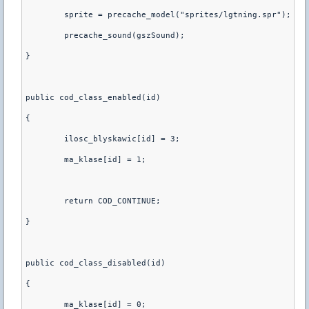
	sprite = precache_model("sprites/lgtning.spr");
	precache_sound(gszSound);
}
public cod_class_enabled(id)
{
	ilosc_blyskawic[id] = 3;
	ma_klase[id] = 1;
	return COD_CONTINUE;
}
public cod_class_disabled(id)
{
	ma_klase[id] = 0;