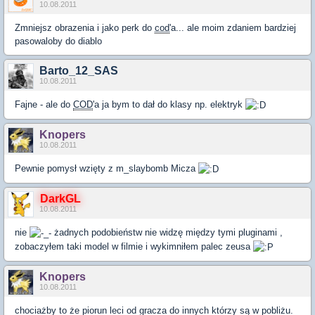
10.08.2011
Zmniejsz obrazenia i jako perk do
cod
'a... ale moim zdaniem bardziej
pasowaloby do diablo
Barto_12_SAS
10.08.2011
Fajne - ale do
COD
'a ja bym to dał do klasy np. elektryk
Knopers
10.08.2011
Pewnie pomysł wzięty z m_slaybomb Micza
DarkGL
10.08.2011
nie
żadnych podobieństw nie widzę między tymi pluginami ,
zobaczyłem taki model w filmie i wykimniłem palec zeusa
Knopers
10.08.2011
chociażby to że piorun leci od gracza do innych którzy są w pobliżu.