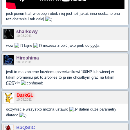
jeśli piorun trafi w osobę i obok niej jest też jakaś inna osoba to ona
też dostanie i tak dalej
sharkowy
10.08.2011
wow
fajne
możesz zrobić jako perk do
cod
'a
Hiroshima
10.08.2011
jesli to ma zabierac kazdemu przeciwnikowi 100HP lub wiecej w
takim promieniu jak to zrobiles to ja nie chcialbym grac na takim
COD
'zie
DarkGL
10.08.2011
oczywiście wszystko można ustawić
dałem duże parametry
dlatego
BaQStiC