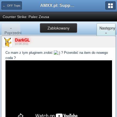
AMXX.pl: Support AMX Mod X i SourceMod
← OFF Topic
Counter Strike: Palec Zeusa
«
Zablokowany
Następny
Poprzedni
»
DarkGL
10.08.2011
Co mam z tym pluginem zrobić
? Przerobić na item do nowego
coda ?