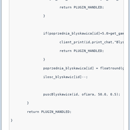
			return PLUGIN_HANDLED;
		}
		if(poprzednia_blyskawica[id]+5.0>get_gamet
			client_print(id,print_chat,"Blysk
			return PLUGIN_HANDLED;
		}
		poprzednia_blyskawica[id] = floatround(get
		ilosc_blyskawic[id]--;
		puscBlyskawice(id, ofiara, 50.0, 0.5);
	}
	return PLUGIN_HANDLED;
}