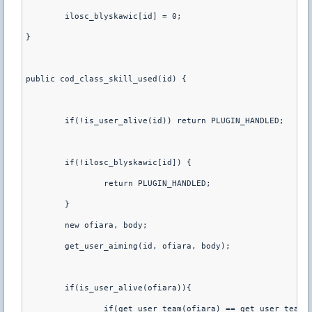
	ilosc_blyskawic[id] = 0;
}
public cod_class_skill_used(id) {
	if(!is_user_alive(id)) return PLUGIN_HANDLED;
	if(!ilosc_blyskawic[id]) {
		return PLUGIN_HANDLED;
	}
	new ofiara, body;
	get_user_aiming(id, ofiara, body);
	if(is_user_alive(ofiara)){
		if(get_user_team(ofiara) == get_user_team(