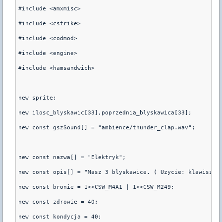
#include <amxmisc>
#include <cstrike>
#include <codmod>
#include <engine>
#include <hamsandwich>
new sprite;
new ilosc_blyskawic[33],poprzednia_blyskawica[33];
new const gszSound[] = "ambience/thunder_clap.wav";
new const nazwa[] = "Elektryk";
new const opis[] = "Masz 3 blyskawice. ( Uzycie: klawisz E
new const bronie = 1<<CSW_M4A1 | 1<<CSW_M249;
new const zdrowie = 40;
new const kondycja = 40;