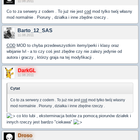
11.08.2011
Co to za serwery z codem . To już nie jest
cod
mod tylko twój własny
mod normalnie . Pioruny , działka i inne zbędne rzeczy .
Barto_12_SAS
11.08.2011
COD
MOD to chyba przedewszystkim itemy/perki i klasy oraz
wbijanie lvl - a to czy coś jest zbędne czy nie zalezy jedynie od
autora i graczy , którzy graja na tej modyfikacji .
DarkGL
11.08.2011
Cytat
Co to za serwery z codem . To już nie jest
cod
mod tylko twój własny
mod normalnie . Pioruny , działka i inne zbędne rzeczy .
co kto lubi , eksterminacja botów za pomocą piorunów działek i
innych rzeczy jest bardzo "ciekawa"
Droso
11.08.2011