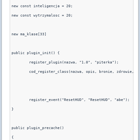
new const inteligencja = 20;
new const wytrzymalosc = 20;
new ma_klase[33]
public plugin_init() {
	register_plugin(nazwa, "1.0", "piterka");
	cod_register_class(nazwa, opis, bronie, zdrowie, k
	register_event("ResetHUD", "ResetHUD", "abe");
}
public plugin_precache()
{