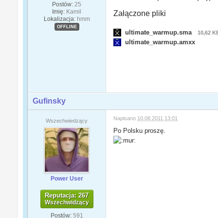
Postów:
25
Imię:
Kamil
Załączone pliki
Lokalizacja:
hmm
OFFLINE
ultimate_warmup.sma
10,62 K
ultimate_warmup.amxx
Gufinsky
Napisano
10.08.2011 13:01
Wszechwiedzący
Po Polsku proszę.
Power User
Reputacja: 267
Wszechwidzący
Postów:
591