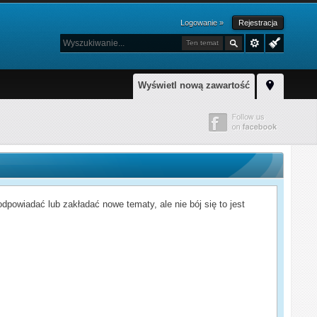
Logowanie »
Rejestracja
Ten temat
Wyświetl nową zawartość
powiadać lub zakładać nowe tematy, ale nie bój się to jest