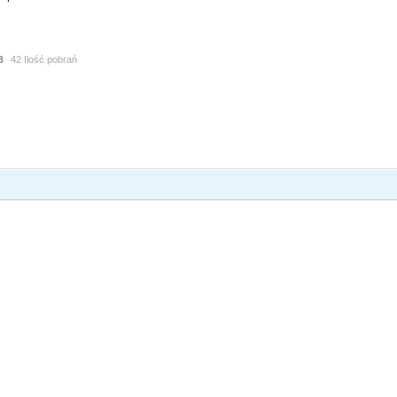
B
42 Ilość pobrań