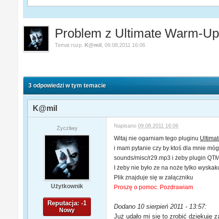
Problem z Ultimate Warm-Up
Temat rozp.
K@mil
,
09.08.2011 16:06
3 odpowiedzi w tym temacie
K@mil
Napisano
09.08.2011 16:06
Życzliwy
Witaj nie ogarniam tego pluginu
Ultima
i mam pytanie czy by ktoś dla mnie móg
sounds/misc/r29.mp3 i żeby plugin Q
I żeby nie było ze na noże tylko wyskak
Plik znajduje się w załączniku
Użytkownik
Proszę o pomoc. Pozdrawiam
Reputacja: -1
Dodano 10 sierpień 2011 - 13:57:
Nowy
Już udało mi się to zrobić dziękuję 