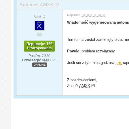
Adminek AMXX.PL
Napisano
10.08.2011 13:08
Admin :)
Wiadomość wygenerowana automa
Bot
Ten temat został zamknięty przez mo
Reputacja: 156
Profesjonalista
Powód:
problem rozwiązany
Postów:
7 530
Lokalizacja:
AMXX.PL
Jeśli się z tym nie zgadzasz,
rapo
OFFLINE
Z pozdrowieniami,
Zespół
AMXX
.PL