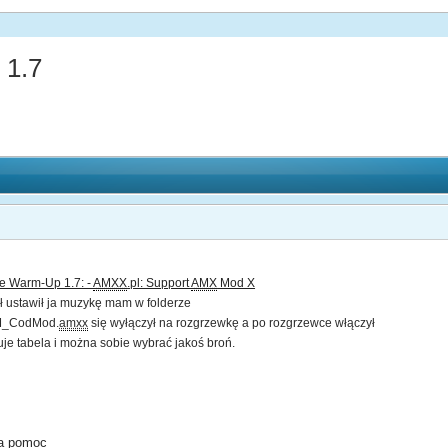
 1.7
te Warm-Up 1.7: -
AMXX
.pl: Support
AMX
Mod X
ł ustawił ja muzykę mam w folderze
TM_CodMod.
amxx
się wyłączył na rozgrzewkę a po rozgrzewce włączył
uje tabela i można sobie wybrać jakoś broń.
za pomoc