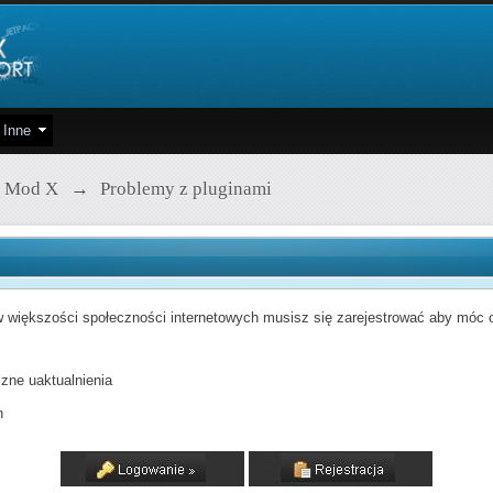
Inne
 Mod X
→
Problemy z pluginami
 większości społeczności internetowych musisz się zarejestrować aby móc od
zne uaktualnienia
h