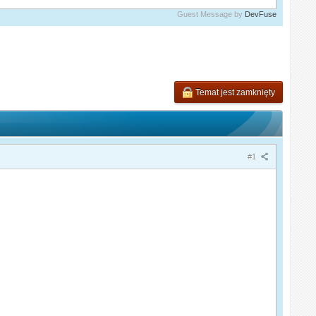
Guest Message by
DevFuse
Temat jest zamknięty
#1