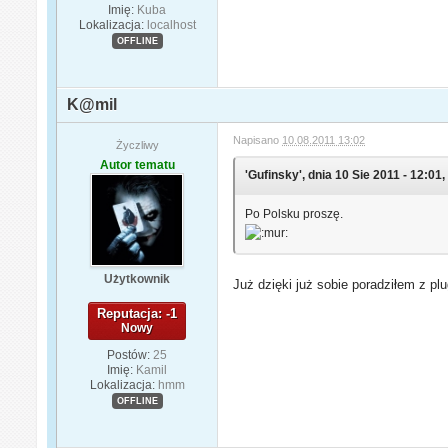
Imię:
Kuba
Lokalizacja:
localhost
OFFLINE
K@mil
Napisano
10.08.2011 13:02
Życzliwy
Autor tematu
'Gufinsky', dnia 10 Sie 2011 - 12:01,
Po Polsku proszę.
Użytkownik
Już dzięki już sobie poradziłem z pl
Reputacja: -1
Nowy
Postów:
25
Imię:
Kamil
Lokalizacja:
hmm
OFFLINE