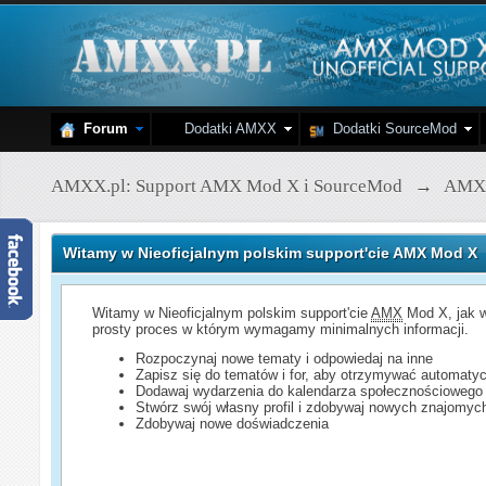
Forum
Dodatki AMXX
Dodatki SourceMod
AMXX.pl: Support AMX Mod X i SourceMod
→
AMX
Witamy w Nieoficjalnym polskim support'cie AMX Mod X
Witamy w Nieoficjalnym polskim support'cie
AMX
Mod X, jak w
prosty proces w którym wymagamy minimalnych informacji.
Rozpoczynaj nowe tematy i odpowiedaj na inne
Zapisz się do tematów i for, aby otrzymywać automatyc
Dodawaj wydarzenia do kalendarza społecznościowego
Stwórz swój własny profil i zdobywaj nowych znajomyc
Zdobywaj nowe doświadczenia