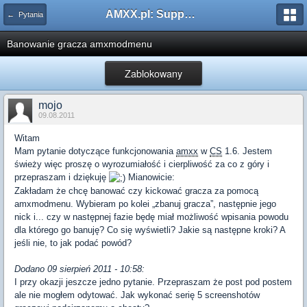
AMXX.pl: Support AMX Mod X i SourceMod
← Pytania
Banowanie gracza amxmodmenu
Zablokowany
mojo
09.08.2011
Witam
Mam pytanie dotyczące funkcjonowania
amxx
w
CS
1.6. Jestem
świeży więc proszę o wyrozumiałość i cierpliwość za co z góry i
przepraszam i dziękuję
Mianowicie:
Zakładam że chcę banować czy kickować gracza za pomocą
amxmodmenu. Wybieram po kolei „zbanuj gracza”, następnie jego
nick i... czy w następnej fazie będę miał możliwość wpisania powodu
dla którego go banuję? Co się wyświetli? Jakie są następne kroki? A
jeśli nie, to jak podać powód?
Dodano 09 sierpień 2011 - 10:58:
I przy okazji jeszcze jedno pytanie. Przepraszam że post pod postem
ale nie mogłem odytować. Jak wykonać serię 5 screenshotów