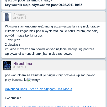
graczowi podejrzanemu o cheaty?
Użytkownik
mojo
edytował ten post 09.08.2011 10:37
Jeansy
09.08.2011
Wpisujesz amxmodmenu-Zbanuj gracza-wyświetlają się nicki graczy
klikasz na kogoś nick pod 8 wybierasz na ile ban:) Potem jest dalej
powód i masz tak kilka opcji
1.czitujesz
2.obrażasz
itp. albo możesz sam powód wpisać najlepiej banuje się poprzez
wpisywanei w konsoli amx_ban nick czas powod
Hiroshima
09.08.2011
pod warunkiem ze zainstaluje plugin ktory pozwala wpisac powod
przy banowaniu
Advanced Bans -
AMXX
.pl: Support
AMX
Mod X
ewentualnie