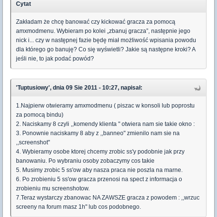
Cytat
Zakładam że chcę banować czy kickować gracza za pomocą
amxmodmenu. Wybieram po kolei „zbanuj gracza”, następnie jego
nick i... czy w następnej fazie będę miał możliwość wpisania powodu
dla którego go banuję? Co się wyświetli? Jakie są następne kroki? A
jeśli nie, to jak podać powód?
'Tuptusiowy', dnia 09 Sie 2011 - 10:27, napisał:
1.Najpierw otwieramy amxmodmenu ( piszac w konsoli lub poprostu
za pomocą bindu)
2. Naciskamy 8 czyli ,,komendy klienta " otwiera nam sie takie okno :
3. Ponownie naciskamy 8 aby z ,,banneo" zmienilo nam sie na
,,screenshot"
4. Wybieramy osobe ktorej chcemy zrobic ss'y podobnie jak przy
banowaniu. Po wybraniu osoby zobaczymy cos takie
5. Musimy zrobic 5 ss'ow aby nasza praca nie poszla na marne.
6. Po zrobieniu 5 ss'ow gracza przenosi na spect z informacja o
zrobieniu mu screenshotow.
7.Teraz wystarczy zbanowac NA ZAWSZE gracza z powodem : ,,wrzuc
screeny na forum masz 1h" lub cos podobnego.