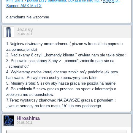
Mini Bans - powód przy banowaniu, pokazanie info itd. -
AMXX
.pl:
Support
AMX
Mod X
o amxbans nie wspomne
Jeansy
09.08.2011
1.Najpierw otwieramy amxmodmenu ( piszac w konsoli lub poprostu
za pomocą bindu)
2. Naciskamy 8 czyli ,,komendy klienta " otwiera nam sie takie okno :
3. Ponownie naciskamy 8 aby z ,,banneo" zmienilo nam sie na
,,screenshot"
4. Wybieramy osobe ktorej chcemy zrobic ss'y podobnie jak przy
banowaniu. Po wybraniu osoby zobaczymy cos takie
5. Musimy zrobic 5 ss'ow aby nasza praca nie poszla na marne.
6. Po zrobieniu 5 ss'ow gracza przenosi na spect z informacja o
zrobieniu mu screenshotow.
7.Teraz wystarczy zbanowac NA ZAWSZE gracza z powodem :
,,wrzuc screeny na forum masz 1h" lub cos podobnego.
Hiroshima
09.08.2011