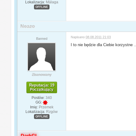
Lokalizacja:
Málaga
OFFLINE
Neazo
Napisano
08.08.2011 21:03
Banned
I to nie będzie dla Ciebie korzystne 
Zbanowany
Reputacja: 19
Początkujący
Postów:
340
GG:
Imię:
Przemek
Lokalizacja:
Rzgów
OFFLINE
DarkGL