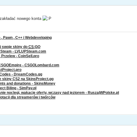
i zakładać nowego konta
, Pawn , C++ i Webdeveloping
j swoje skiny do
CS
:GO
a Steam - LVLUPSteam.com
rzelew - CoinSell.pro
 CSGOEmpire - CSGOLombard.com
stProject.pro
g Codes - DreamCodes.gg
ze skiny CS2 na SkinsProject.gg
ents and donations - SkinsMoney
ct Biling - SimPay.pl
nie noclegi, wakacje oferty, wczasy nad jeziorem - RuszajWPolske.pl
dotacji dla streamerów i twórców