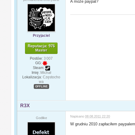
A może paypal?
Przyjaciel
Reputacja: 976
Master
Postów:
3 007
GG:
Steam:
Imię:
Michał
Lokalizacja:
Częstocho
wa
OFFLINE
R3X
Napisano
08.08.2011 22:20
Godlike
W grudniu 2010 zapłaciłem paypalem