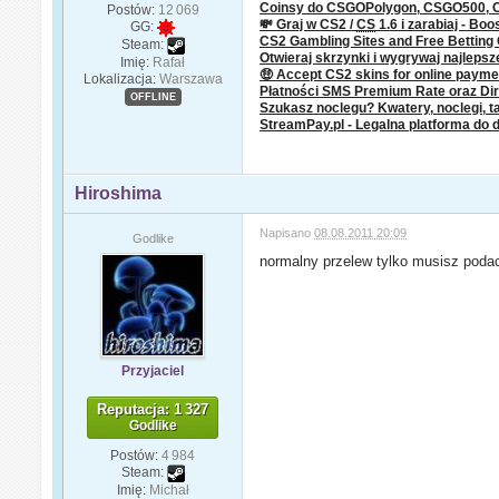
Coinsy do CSGOPolygon, CSGO500,
Postów:
12 069
💸 Graj w CS2 /
CS
1.6 i zarabiaj - Boo
GG:
CS2 Gambling Sites and Free Bettin
Steam:
Otwieraj skrzynki i wygrywaj najleps
Imię:
Rafał
🤑 Accept CS2 skins for online paym
Lokalizacja:
Warszawa
Płatności SMS Premium Rate oraz Dire
OFFLINE
Szukasz noclegu? Kwatery, noclegi, ta
StreamPay.pl - Legalna platforma do 
Hiroshima
Napisano
08.08.2011 20:09
Godlike
normalny przelew tylko musisz pod
Przyjaciel
Reputacja: 1 327
Godlike
Postów:
4 984
Steam:
Imię:
Michał