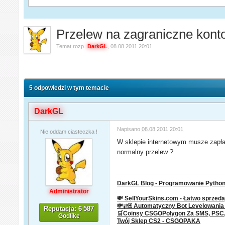
Przelew na zagraniczne kont
Temat rozp.
DarkGL
,
08.08.2011 20:01
5 odpowiedzi w tym temacie
DarkGL
Napisano
08.08.2011 20:01
Nie oddam ciasteczka !
W sklepie internetowym musze zapłac
normalny przelew ?
DarkGL Blog - Programowanie Python 
Administrator
💸 SellYourSkins.com - Łatwo sprzeda
💸⇄🃏 Automatyczny Bot Levelowani
Reputacja: 6 587
🛒Coinsy CSGOPolygon Za SMS, PSC, P
Godlike
Twój Sklep CS2 - CSGOPAKA