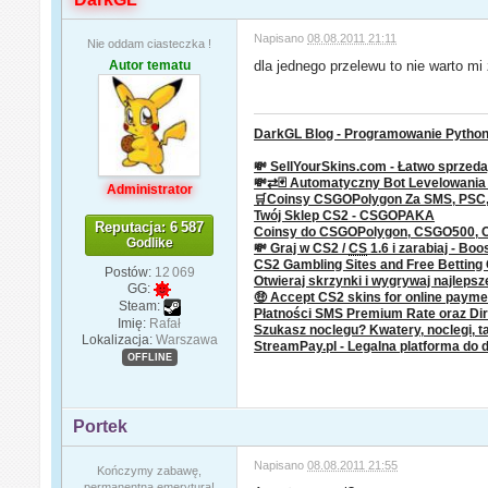
Napisano
08.08.2011 21:11
Nie oddam ciasteczka !
Autor tematu
dla jednego przelewu to nie warto m
DarkGL Blog - Programowanie Python 
💸 SellYourSkins.com - Łatwo sprzeda
💸⇄🃏 Automatyczny Bot Levelowani
Administrator
🛒Coinsy CSGOPolygon Za SMS, PSC, P
Twój Sklep CS2 - CSGOPAKA
Reputacja: 6 587
Coinsy do CSGOPolygon, CSGO500,
Godlike
💸 Graj w CS2 /
CS
1.6 i zarabiaj - Boo
CS2 Gambling Sites and Free Bettin
Postów:
12 069
Otwieraj skrzynki i wygrywaj najleps
GG:
🤑 Accept CS2 skins for online paym
Steam:
Płatności SMS Premium Rate oraz Dire
Imię:
Rafał
Szukasz noclegu? Kwatery, noclegi, ta
Lokalizacja:
Warszawa
StreamPay.pl - Legalna platforma do 
OFFLINE
Portek
Napisano
08.08.2011 21:55
Kończymy zabawę,
permanentna emerytura!