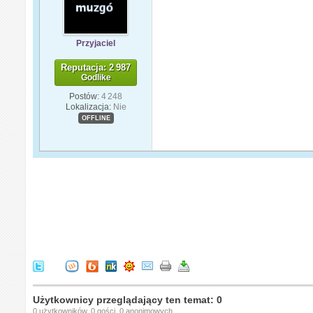
Przyjaciel
Reputacja: 2 987
Godlike
Postów:
4 248
Lokalizacja:
Nie
OFFLINE
Użytkownicy przeglądający ten temat: 0
0 użytkowników, 0 gości, 0 anonimowych