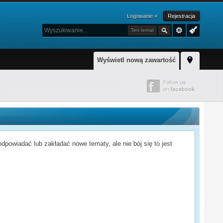
Logowanie »
Rejestracja
Ten temat
Wyświetl nową zawartość
powiadać lub zakładać nowe tematy, ale nie bój się to jest