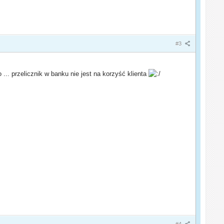
#3
 ... przelicznik w banku nie jest na korzyść klienta
#4