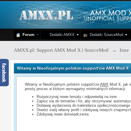
Forum
Dodatki AMXX
Dodatki SourceMod
AMXX.pl: Support AMX Mod X i SourceMod
→
Inne
Witamy w Nieoficjalnym polskim support'cie AMX Mod X
Witamy w Nieoficjalnym polskim support'cie
AMX
Mod X, jak w
prosty proces w którym wymagamy minimalnych informacji.
Rozpoczynaj nowe tematy i odpowiedaj na inne
Zapisz się do tematów i for, aby otrzymywać automatyc
Dodawaj wydarzenia do kalendarza społecznościowego
Stwórz swój własny profil i zdobywaj nowych znajomyc
Zdobywaj nowe doświadczenia