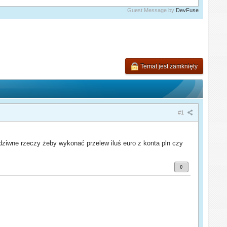
Guest Message by
DevFuse
Temat jest zamknięty
#1
ziwne rzeczy żeby wykonać przelew iluś euro z konta pln czy
0