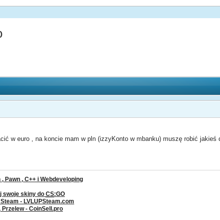
o
ić w euro , na koncie mam w pln (izzyKonto w mbanku) muszę robić jakieś d
, Pawn , C++ i Webdeveloping
j swoje skiny do
CS
:GO
a Steam - LVLUPSteam.com
rzelew - CoinSell.pro