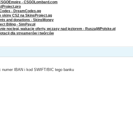
 CSGOEmpire - CSGOLombard.com
stProject.pro
g Codes - DreamCodes.gg
ze skiny CS2 na SkinsProject.gg
ents and donations - SkinsMoney
ct Biling - SimPay.pl
nie noclegi, wakacje oferty, wczasy nad jeziorem - RuszajWPolske.pl
dotacji dla streamerów i twórców
ac numer IBAN i kod SWIFT/BIC tego banku