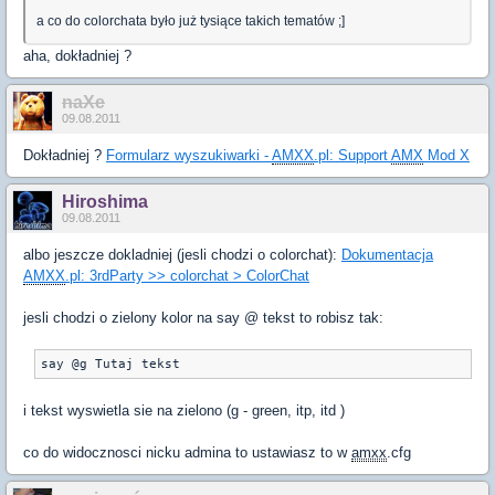
a co do colorchata było już tysiące takich tematów ;]
aha, dokładniej ?
naXe
09.08.2011
Dokładniej ?
Formularz wyszukiwarki -
AMXX
.pl: Support
AMX
Mod X
Hiroshima
09.08.2011
albo jeszcze dokladniej (jesli chodzi o colorchat):
Dokumentacja
AMXX
.pl: 3rdParty >> colorchat > ColorChat
jesli chodzi o zielony kolor na say @ tekst to robisz tak:
say @g Tutaj tekst
i tekst wyswietla sie na zielono (g - green, itp, itd )
co do widocznosci nicku admina to ustawiasz to w
amxx
.cfg