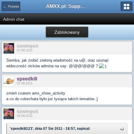
AMXX.pl: Support AMX Mod X i SourceMod
← Pytania
Admin chat
Zablokowany
szwinguś
07.08.2011
Siemka, jak zrobić zieloną wiadomość na u@, oraz usunąć
widoczność nicków admina na say: @/@@/@@@ ?
speedkill
07.08.2011
zmień cvarem amx_show_activity
a co do colorchata było już tysiące takich tematów ;]
szwinguś
09.08.2011
'speedkill123', dnia 07 Sie 2011 - 18:57, napisał: