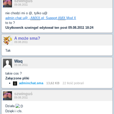
szwinguś
09.08.2011
nie chodzi mi o @, tylko u@
admin chat u@ -
AMXX
.pl: Support
AMX
Mod X
to to ?
Użytkownik
szwingel
edytował ten post 09.08.2011 18:24
A może sma?
09.08.2011
Tak
Waq
09.08.2011
takie cos ?
Załączone pliki
adminchat.sma
13,62 KB
22 Ilość pobrań
szwinguś
09.08.2011
Działa
Dzięki i cls.