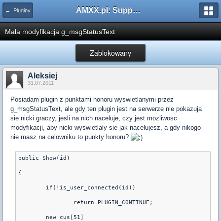
AMXX.pl: Support AMX Mod X i SourceMod
← Pluginy
Mala modyfikacja g_msgStatusText
Zablokowany
Aleksiej
31.07.2011
Posiadam plugin z punktami honoru wyswietlanymi przez
g_msgStatusText, ale gdy ten plugin jest na serwerze nie pokazuja
sie nicki graczy, jesli na nich naceluje, czy jest mozliwosc
modyfikacji, aby nicki wyswietlaly sie jak nacelujesz, a gdy nikogo
nie masz na celowniku to punkty honoru?
public Show(id)
{
	if(!is_user_connected(id))
		return PLUGIN_CONTINUE;
	new cus[51] 