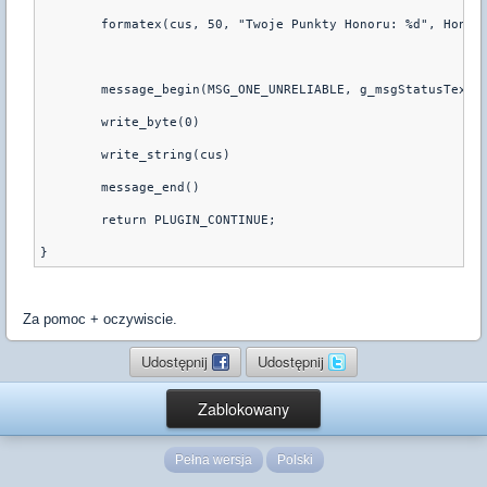
	formatex(cus, 50, "Twoje Punkty Honoru: %d", Honor
	message_begin(MSG_ONE_UNRELIABLE, g_msgStatusText,
	write_byte(0) 
	write_string(cus) 
	message_end()
	return PLUGIN_CONTINUE;
Za pomoc + oczywiscie.
Udostępnij
Udostępnij
Zablokowany
Pełna wersja
Polski