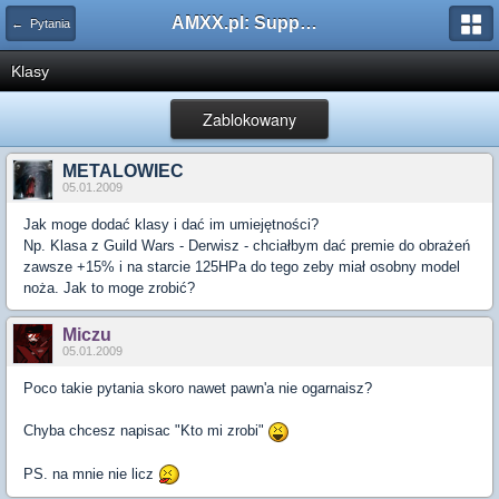
AMXX.pl: Support AMX Mod X i SourceMod
← Pytania
Klasy
Zablokowany
METALOWIEC
05.01.2009
Jak moge dodać klasy i dać im umiejętności?
Np. Klasa z Guild Wars - Derwisz - chciałbym dać premie do obrażeń
zawsze +15% i na starcie 125HPa do tego zeby miał osobny model
noża. Jak to moge zrobić?
Miczu
05.01.2009
Poco takie pytania skoro nawet pawn'a nie ogarnaisz?
Chyba chcesz napisac "Kto mi zrobi"
PS. na mnie nie licz