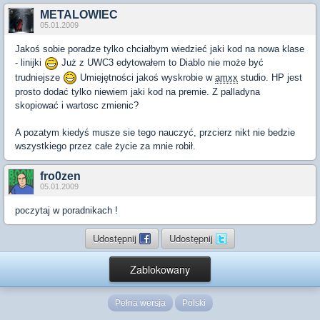
METALOWIEC
05.01.2009
Jakoś sobie poradze tylko chciałbym wiedzieć jaki kod na nowa klase
- linijki
Już z UWC3 edytowałem to Diablo nie może być
trudniejsze
Umiejętności jakoś wyskrobie w
amxx
studio. HP jest
prosto dodać tylko niewiem jaki kod na premie. Z palladyna
skopiować i wartosc zmienic?
A pozatym kiedyś musze sie tego nauczyć, przcierz nikt nie bedzie
wszystkiego przez całe życie za mnie robił.
fro0zen
05.01.2009
poczytaj w poradnikach !
Udostępnij
Udostępnij
Zablokowany
Pełna wersja
Polski