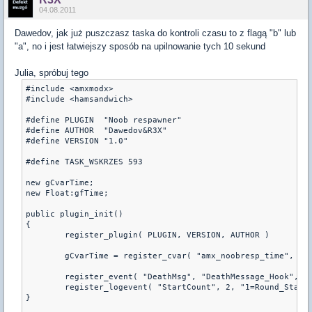
04.08.2011
Dawedov, jak już puszczasz taska do kontroli czasu to z flagą "b" lub
"a", no i jest łatwiejszy sposób na upilnowanie tych 10 sekund
Julia, spróbuj tego
#include <amxmodx>

#include <hamsandwich>

#define PLUGIN  "Noob respawner"

#define AUTHOR  "Dawedov&R3X"

#define VERSION "1.0"

#define TASK_WSKRZES 593

new gCvarTime;

new Float:gfTime;

public plugin_init()

{

        register_plugin( PLUGIN, VERSION, AUTHOR )

        gCvarTime = register_cvar( "amx_noobresp_time", "10
        register_event( "DeathMsg", "DeathMessage_Hook", "a
        register_logevent( "StartCount", 2, "1=Round_Start"
}
