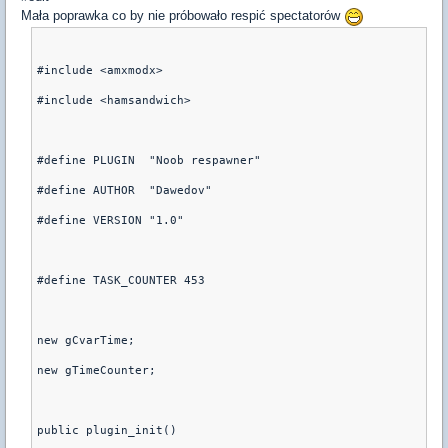
Mała poprawka co by nie próbowało respić spectatorów
#include <amxmodx>
#include <hamsandwich>
#define PLUGIN	"Noob respawner"
#define AUTHOR	"Dawedov"
#define VERSION	"1.0"
#define TASK_COUNTER 453
new gCvarTime;
new gTimeCounter;
public plugin_init()