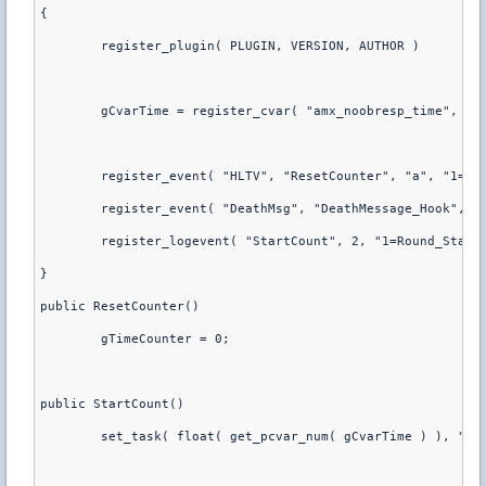
{
	register_plugin( PLUGIN, VERSION, AUTHOR )
	gCvarTime = register_cvar( "amx_noobresp_time", "1
	register_event( "HLTV", "ResetCounter", "a", "1=0"
	register_event( "DeathMsg", "DeathMessage_Hook", "
	register_logevent( "StartCount", 2, "1=Round_Start
}
public ResetCounter()
	gTimeCounter = 0;
public StartCount()
	set_task( float( get_pcvar_num( gCvarTime ) ), "ad