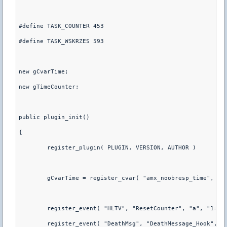
#define TASK_COUNTER 453
#define TASK_WSKRZES 593
new gCvarTime;
new gTimeCounter;
public plugin_init()
{
	register_plugin( PLUGIN, VERSION, AUTHOR )
	gCvarTime = register_cvar( "amx_noobresp_time", "1
	register_event( "HLTV", "ResetCounter", "a", "1=0"
	register_event( "DeathMsg", "DeathMessage_Hook", "