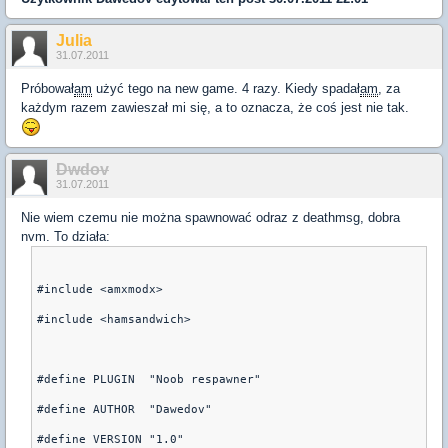
Julia
31.07.2011
Próbował
am
użyć tego na new game. 4 razy. Kiedy spadał
am
, za
każdym razem zawieszał mi się, a to oznacza, że coś jest nie tak.
Dwdov
31.07.2011
Nie wiem czemu nie można spawnować odraz z deathmsg, dobra
nvm. To działa:
#include <amxmodx>
#include <hamsandwich>
#define PLUGIN  "Noob respawner"
#define AUTHOR  "Dawedov"
#define VERSION "1.0"