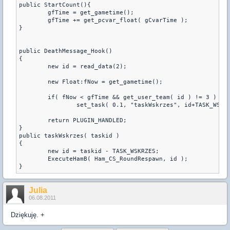
public StartCount(){

	gfTime = get_gametime();

	gfTime += get_pcvar_float( gCvarTime );

}

public DeathMessage_Hook()

{

        new id = read_data(2);

	new Float:fNow = get_gametime();

        if( fNow < gfTime && get_user_team( id ) != 3 )

                set_task( 0.1, "taskWskrzes", id+TASK_WSKRZ
        return PLUGIN_HANDLED;

}

public taskWskrzes( taskid )

{

        new id = taskid - TASK_WSKRZES;

        ExecuteHamB( Ham_CS_RoundRespawn, id );

Julia
06.08.2011
Dziękuję. +