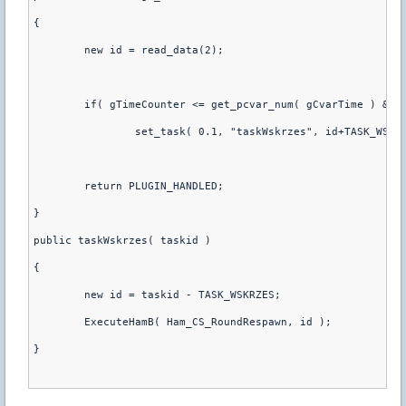
{
	new id = read_data(2);
	if( gTimeCounter <= get_pcvar_num( gCvarTime ) && 
		set_task( 0.1, "taskWskrzes", id+TASK_WSKR
	return PLUGIN_HANDLED;
}
public taskWskrzes( taskid )
{
	new id = taskid - TASK_WSKRZES;
	ExecuteHamB( Ham_CS_RoundRespawn, id );
}