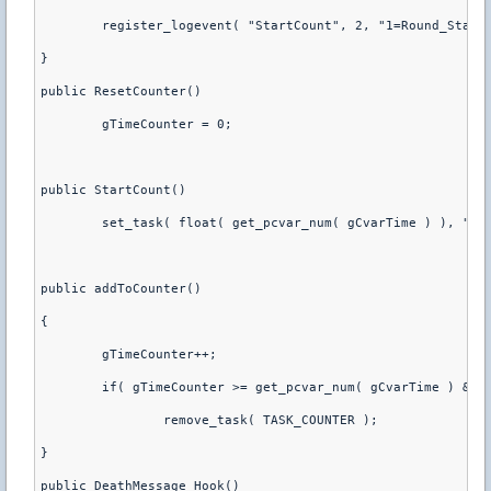
	register_logevent( "StartCount", 2, "1=Round_Start
}
public ResetCounter()
	gTimeCounter = 0;
public StartCount()
	set_task( float( get_pcvar_num( gCvarTime ) ), "ad
public addToCounter()
{
	gTimeCounter++;
	if( gTimeCounter >= get_pcvar_num( gCvarTime ) && 
		remove_task( TASK_COUNTER );
}
public DeathMessage_Hook()