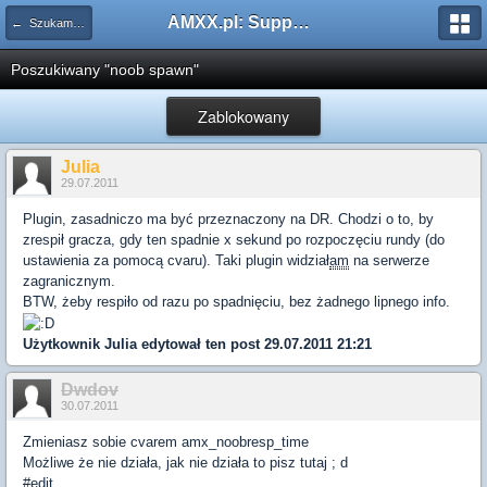
AMXX.pl: Support AMX Mod X i SourceMod
← Szukam pluginu
Poszukiwany "noob spawn"
Zablokowany
Julia
29.07.2011
Plugin, zasadniczo ma być przeznaczony na DR. Chodzi o to, by
zrespił gracza, gdy ten spadnie x sekund po rozpoczęciu rundy (do
ustawienia za pomocą cvaru). Taki plugin widział
am
na serwerze
zagranicznym.
BTW, żeby respiło od razu po spadnięciu, bez żadnego lipnego info.
Użytkownik
Julia
edytował ten post 29.07.2011 21:21
Dwdov
30.07.2011
Zmieniasz sobie cvarem amx_noobresp_time
Możliwe że nie działa, jak nie działa to pisz tutaj ; d
#edit