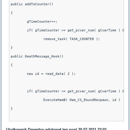
public addToCounter()
{
	gTimeCounter++;
	if( gTimeCounter >= get_pcvar_num( gCvarTime ) && 
		remove_task( TASK_COUNTER );
}
public DeathMessage_Hook()
{
	new id = read_data( 2 );
	if( gTimeCounter <= get_pcvar_num( gCvarTime ) && 
		ExecuteHamB( Ham_CS_RoundRespawn, id )
}
Użytkownik
Dawedov
edytował ten post 30.07.2011 22:01