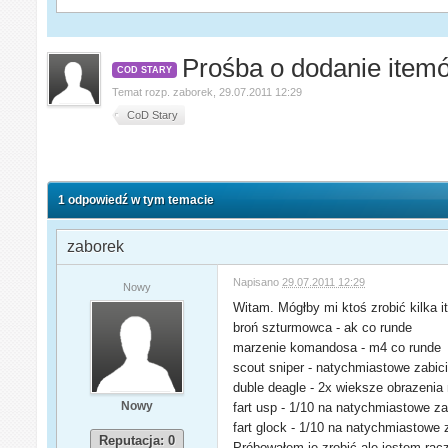
Prośba o dodanie itemó
COD STARY
Temat rozp.
zaborek
,
29.07.2011 12:29
CoD Stary
1 odpowiedź w tym temacie
zaborek
Napisano
29.07.2011 12:29
Nowy
Witam. Mógłby mi ktoś zrobić kilka 
broń szturmowca - ak co runde
marzenie komandosa - m4 co runde
scout sniper - natychmiastowe zabic
duble deagle - 2x wieksze obrazenia
Nowy
fart usp - 1/10 na natychmiastowe za
fart glock - 1/10 na natychmiastowe 
Reputacja: 0
Próbowałem je zrobić ale jestem racz