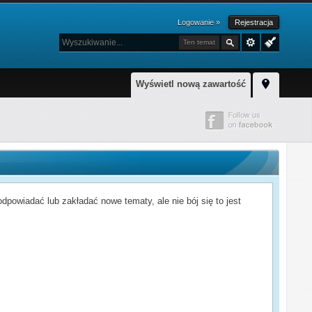
Logowanie »
Rejestracja
Ten temat
Wyświetl nową zawartość
powiadać lub zakładać nowe tematy, ale nie bój się to jest