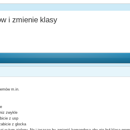
w i zmienie klasy
itemów m.in.
ie
 niz zwykle
bicie z usp
zabicie z glocka
ej w tym zielony. No i jeszcze by zmienić komandosa aby nie był klasą premiu