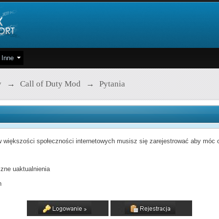
Inne
y
→
Call of Duty Mod
→
Pytania
 większości społeczności internetowych musisz się zarejestrować aby móc od
zne uaktualnienia
h