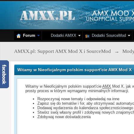
Forum
Dodatki AMXX
Dodatki SourceMod
AMXX.pl: Support AMX Mod X i SourceMod
→
Mod
Witamy w Nieoficjalnym polskim support'cie AMX Mod X
Witamy w Nieoficjalnym polskim support'cie
AMX
Mod X, jak w
prosty proces w którym wymagamy minimalnych informacji.
Rozpoczynaj nowe tematy i odpowiedaj na inne
Zapisz się do tematów i for, aby otrzymywać automatyc
Dodawaj wydarzenia do kalendarza społecznościowego
Stwórz swój własny profil i zdobywaj nowych znajomyc
Zdobywaj nowe doświadczenia