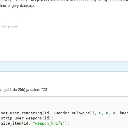
nie. Z góry dziękuje.
 Ilość pobrań
: (od 1 do 255) ja dałem "20"
			set_user_rendering
(
id
,
 kRenderFxGlowShell
,
0
,
0
,
0
,
 kRe
			strip_user_weapons
(
id
);
			give_item
(
id
,
"weapon_knife"
);