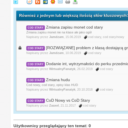
Również z jednym lub większą ilością słów kluczowych
Zmiana zapisu monet cod stary
COD STARY
Zmiana zapisu monet nie na klase ale jako ogół
Napisany przez
Jamdzam
, 15.06.2019
cod stary
,
cod stary/nowy
[ROZWIĄZANE] problem z klasą dostającą gr
COD STARY
Napisany przez
Jamdzam
, 10.06.2019
cod stary
Dodanie int, wytrzymałości do perku przedmi
COD STARY
Napisany przez
WirtualnyFanatyk
, 26.02.2019
cod stary
Zmiana hudu
COD STARY
Cod nowy, cod stary, opisy klas HUD
Napisany przez
WirtualnyFanatyk
, 20.10.2018
cod stary
CoD Nowy vs CoD Stary
COD STARY
Napisany przez
Zaaxel
, 21.11.2017
cod stary
Użytkownicy przeglądający ten temat: 0