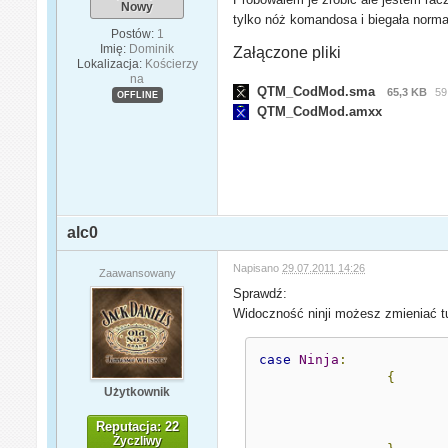
Nowy
tylko nóż komandosa i biegała normal
Postów:
1
Imię:
Dominik
Załączone pliki
Lokalizacja:
Kościerzy
na
QTM_CodMod.sma
65,3 KB
59
OFFLINE
QTM_CodMod.amxx
alc0
Napisano
29.07.2011 14:26
Zaawansowany
Sprawdź:
Widoczność ninji możesz zmieniać tu
case
Ninja
:
{
Użytkownik
Reputacja: 22
Życzliwy