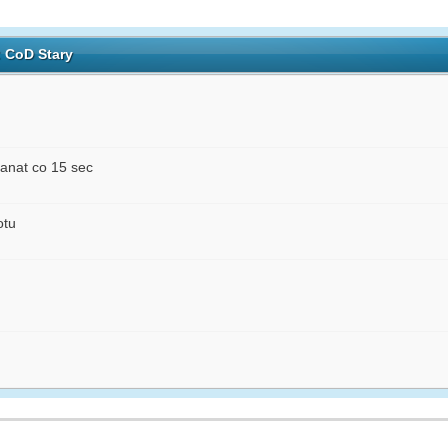
: CoD Stary
anat co 15 sec
otu