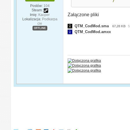
}
Postów:
104
Steam:
Załączone pliki
Imię:
Kacper
Lokalizacja:
Podkarpa
cie
QTM_CodMod.sma
67,28 KB
5
OFFLINE
QTM_CodMod.amxx