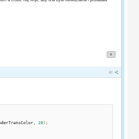
0
#2
nderTransColor
,
20
);