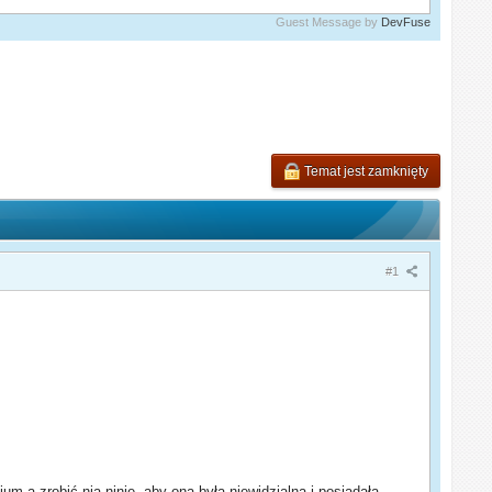
Guest Message by
DevFuse
Temat jest zamknięty
#1
m a zrobić nią ninje, aby ona była niewidzialna i posiadała